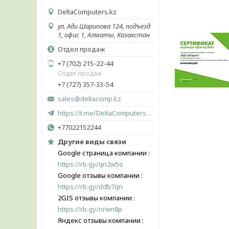
DeltaComputers.kz
ул. Ади Шарипова 124, подъезд
1, офис 1, Алматы, Казахстан
Отдел продаж
+7 (702) 215-22-44
Отдел продаж
+7 (727) 357-33-54
sales@deltacomp.kz
https://t.me/DeltaComputers_kz
+77022152244
Другие виды связи
Google страница компании
https://rb.gy/qn2w5o
Google отзывы компании
https://rb.gy/ddb7qn
2GIS отзывы компании
https://rb.gy/nrwn8p
Яндекс отзывы компании