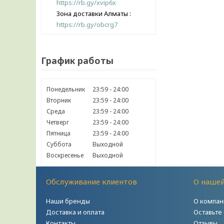
https://rb.gy/xvip6x
Зона доставки Алматы
https://rb.gy/obcrg7
График работы
Понедельник
23:59
24:00
Вторник
23:59
24:00
Среда
23:59
24:00
Четверг
23:59
24:00
Пятница
23:59
24:00
Суббота
Выходной
Воскресенье
Выходной
Обслуживание клиентов
О наше
Наши бренды
О компан
Доставка и оплата
Оставьте
Контакты
Отзывы