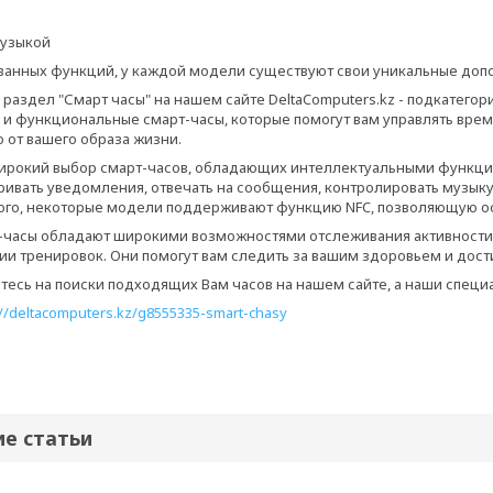
узыкой
анных функций, у каждой модели существуют свои уникальные доп
 раздел "Смарт часы" на нашем сайте DeltaComputers.kz - подкатего
и функциональные смарт-часы, которые помогут вам управлять време
о от вашего образа жизни.
ирокий выбор смарт-часов, обладающих интеллектуальными функция
ивать уведомления, отвечать на сообщения, контролировать музык
того, некоторые модели поддерживают функцию NFC, позволяющую о
т-часы обладают широкими возможностями отслеживания активности,
ии тренировок. Они помогут вам следить за вашим здоровьем и дост
тесь на поиски подходящих Вам часов на нашем сайте, а наши специ
://deltacomputers.kz/g8555335-smart-chasy
ие статьи