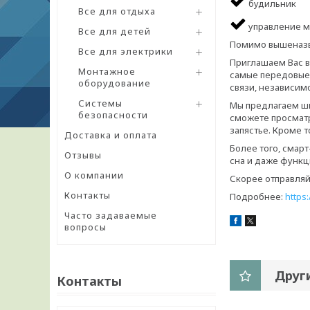
будильник
Все для отдыха
управление м
Все для детей
Помимо вышеназв
Все для электрики
Приглашаем Вас в
Монтажное
самые передовые 
оборудование
связи, независим
Системы
Мы предлагаем ш
безопасности
сможете просматр
запястье. Кроме 
Доставка и оплата
Более того, смар
Отзывы
сна и даже функц
О компании
Скорее отправляй
Контакты
Подробнее:
https
Часто задаваемые
вопросы
Друг
Контакты