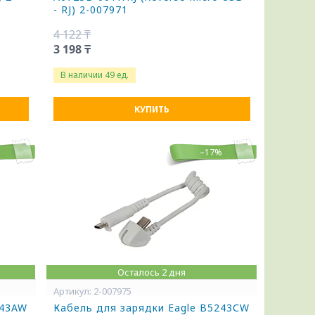
- RJ) 2-007971
4 122 ₸
3 198 ₸
В наличии 49 ед.
КУПИТЬ
%
–17%
Осталось 2 дня
2-007975
243AW
Кабель для зарядки Eagle B5243СW