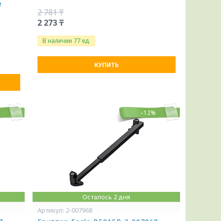
e
2 781 ₸
2 273 ₸
В наличии 77 ед.
КУПИТЬ
%
–12%
Осталось 2 дня
2-007968