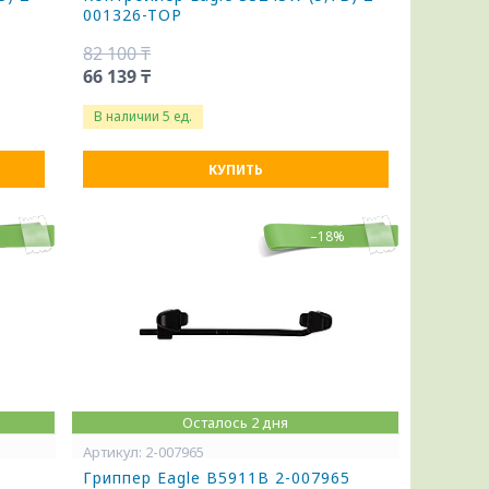
001326-TOP
82 100 ₸
66 139 ₸
В наличии 5 ед.
КУПИТЬ
%
–18%
Осталось 2 дня
2-007965
Гриппер Eagle B5911B 2-007965