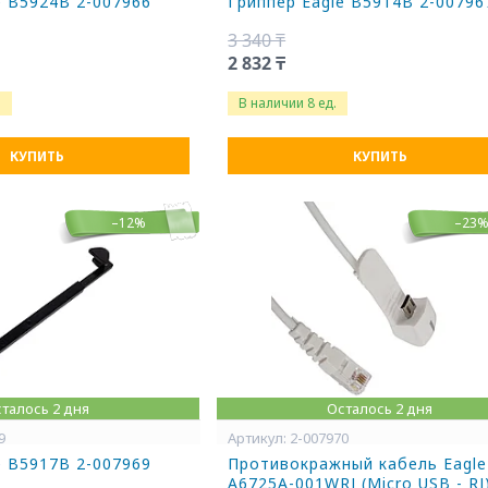
e B5924B 2-007966
Гриппер Eagle B5914B 2-00796
3 340 ₸
2 832 ₸
.
В наличии 8 ед.
КУПИТЬ
КУПИТЬ
–12%
–23
талось 2 дня
Осталось 2 дня
9
2-007970
e B5917B 2-007969
Противокражный кабель Eagle
A6725A-001WRJ (Micro USB - RJ)