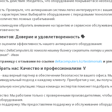
ьность действия: Убедитесь, что оборудование покрывает все необх
ть: Проверьте, что антикражная система легко интегрируется с ва
 характеристики: Выбирайте оборудование с передовыми технологи
оличество ложных срабатываний.
екомендуем обратить внимание на гарантию и сервисное обслуживани
говечности.
иентов: Доверие и удовлетворенность 🗣
е оценили эффективность нашего антикражного оборудования:
а с DeltaComputers.kz помогла нашему бизнесу сократить потери и увел
ния!" - Иван
страницу с отзывами по ссылке
deltacomputers.kz/testimonials
и узн
рать нас: Качество и профессионализм 🏅
z - ваш верный партнер в обеспечении безопасности вашего офиса. 
ивидуальный подход к каждому клиенту. Приобретая у нас, вы получ
льную консультацию: Наша команда экспертов поможет подобрать 
ество: Мы работаем только с проверенными производителями, чтобы
оборудования.
 поддержку: Мы предоставляем поддержку и обслуживание оборудова