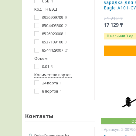
USB
1
зарядка для
Eagle A101-C
Код ТН ВЭД
3926909709
9
21 212 ₸
17 129 ₸
8504405500
2
8526920008
1
В наличии 3 ед.
8537109100
3
8544429007
21
Объём
0.01
3
Количество портов
24 порта
1
8 портов
1
Контакты
Ос
2-00796
DeltaComputers.kz