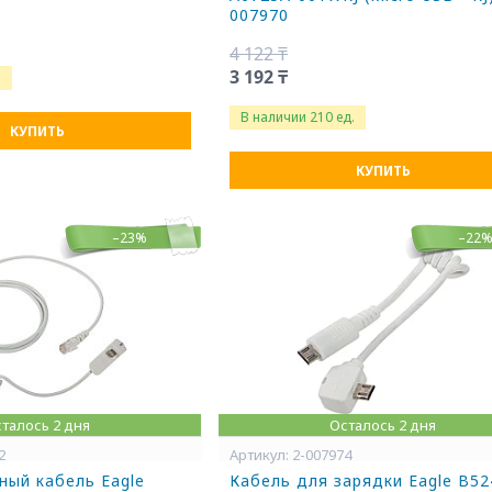
007970
4 122 ₸
3 192 ₸
.
В наличии 210 ед.
КУПИТЬ
КУПИТЬ
–23%
–22
талось 2 дня
Осталось 2 дня
2
2-007974
ый кабель Eagle
Кабель для зарядки Eagle B5