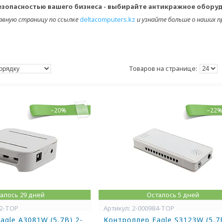
зопасностью вашего бизнеса - выбирайте антикражное оборудо
авную страницу по ссылке
deltacomputers.kz
и узнайте больше о наших пр
–20%
–22
алось 29 дней
Осталось 5 дней
92-TOP
2-000984-TOP
agle A3081W (5,7B) 2-
Контроллер Eagle S3123W (5,7