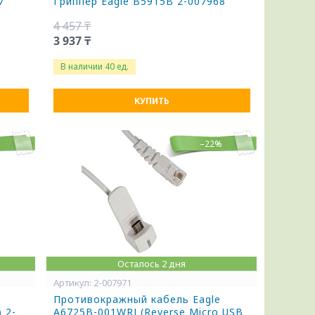
7
Гриппер Eagle B5915B 2-007968
4 457 ₸
3 937 ₸
В наличии 40 ед.
КУПИТЬ
%
–22%
Осталось 2 дня
2-007971
Противокражный кабель Eagle
 2-
A6725B-001WRJ (Reverse Micro USB