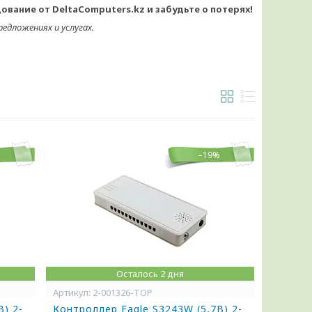
вание от DeltaComputers.kz и забудьте о потерях!
едложениях и услугах.
%
–19%
Осталось 2 дня
2-001326-TOP
B) 2-
Контроллер Eagle S3243W (5,7B) 2-