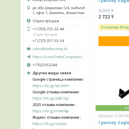
Гриппер Eagl
ул. Ади Шарипова 124, подъезд
3 005 ₸
1, офис 1, Алматы, Казахстан
2 722 ₸
Отдел продаж
В наличии 49 ед
+7 (702) 215-22-44
Отдел продаж
+7 (727) 357-33-54
sales@deltacomp.kz
https://t.me/DeltaComputers_kz
+77022152244
Другие виды связи
Google страница компании
https://rb.gy/qn2w5o
Google отзывы компании
https://rb.gy/ddb7qn
2GIS отзывы компании
Ос
https://rb.gy/nrwn8p
2-00796
Яндекс отзывы компании
Гриппер Eagl
https://rb.gy/xvip6x