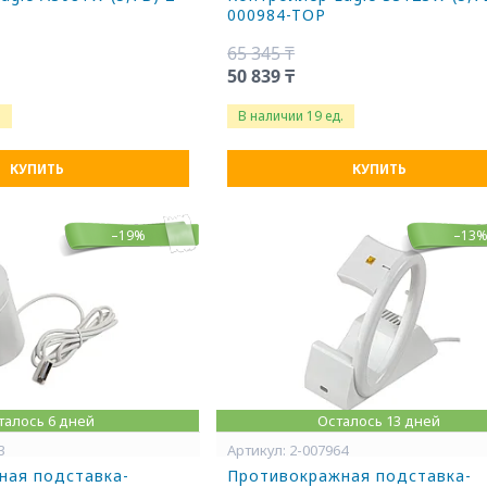
000984-TOP
65 345 ₸
50 839 ₸
.
В наличии 19 ед.
КУПИТЬ
КУПИТЬ
–19%
–13
талось 6 дней
Осталось 13 дней
3
2-007964
ная подставка-
Противокражная подставка-