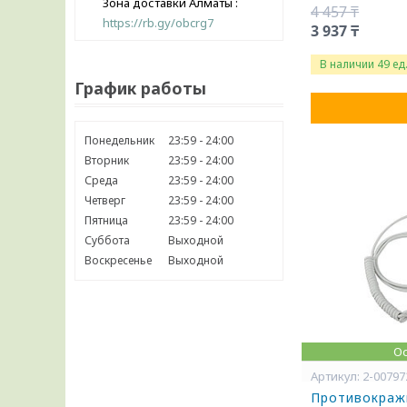
Зона доставки Алматы
4 457 ₸
https://rb.gy/obcrg7
3 937 ₸
В наличии 49 ед
График работы
Понедельник
23:59
24:00
Вторник
23:59
24:00
Среда
23:59
24:00
Четверг
23:59
24:00
Пятница
23:59
24:00
Суббота
Выходной
Воскресенье
Выходной
Ос
2-00797
Противокражн