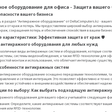
ное оборудование для офиса - Защита вашего б
опасности вашего бизнеса
 в раздел "Антикражное оборудование" от DeltaComputers.kz - ваше
иса от краж и потерь. Мы предоставляем широкий выбор антикражны
раж, сокращения потерь и обеспечения спокойствия в вашем бизнес
е характеристики: Эффективная защита от краж 🛡
 антикражного оборудования для любых нужд
 различные виды антикражных систем и оборудования, которые соотв
истемы, системы видеонаблюдения, а также RFID-технологии для э
ростой монтаж и использование, что облегчает интеграцию существ
собенности антикражных систем
 антикражное оборудование оснащено передовыми технологиями, та
равление и сетевая интеграция. Это позволяет эффективно и точно 
е также устойчиво к внешним воздействиям и обеспечивает надежну
ции по выбору: Как выбрать подходящую антикражну
кражного оборудования для вашего офиса учитывайте следующие фа
вания: Определите, какие антикражные системы соответствуют вашим
ия или RFID-технологии.