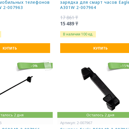
 мобильных телефонов
зарядка для смарт часов Eagl
W 2-007963
A301W 2-007964
17 861 ₸
15 489 ₸
В наличии 100 ед.
КУПИТЬ
КУПИТЬ
–9%
–15
талось 2 дня
Осталось 2 дня
6
2-007967