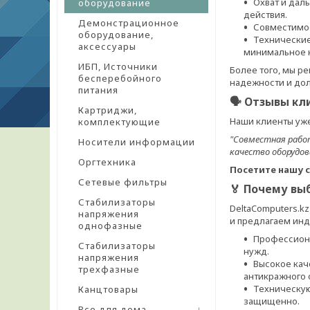
Охват и дал
оборудование
действия.
Демонстрационное
Совместимос
оборудование,
Технические
аксессуары
минимальное к
ИБП, Источники
Более того, мы р
бесперебойного
надежности и дол
питания
🗣 Отзывы кл
Картриджи,
Наши клиенты уж
комплектующие
"Совместная работ
Носители информации
качество оборудова
Оргтехника
Посетите нашу 
Сетевые фильтры
🏅 Почему выб
Стабилизаторы
DeltaComputers.k
напряжения
и предлагаем инд
однофазные
Профессиона
Стабилизаторы
нужд.
напряжения
Высокое кач
трехфазные
антикражного 
Техническую
Канцтовары
защищенно.
Все для дома