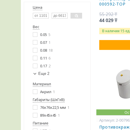
000592-TOP
Цена
55 292 ₸
44 029 ₸
Вес
В наличии 15 ед
0.05
5
0.07
1
0.08
18
0.11
6
0.17
2
Еще 2
Материал
Акрил
1
Габариты (ШхГхВ)
76х76х22,5 мм
1
Ос
89x45x45
1
2-00796
Питание
Противокраж