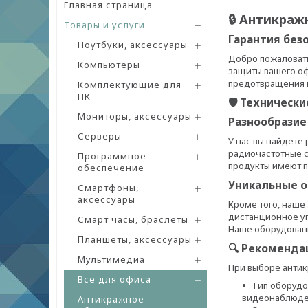
Главная страница
🔒 Антикраж
Товары и услуги
Гарантия без
Ноутбуки, аксессуары
Добро пожаловать
Компьютеры
защиты вашего оф
предотвращения к
Комплектующие для
ПК
🛡 Технически
Мониторы, аксессуары
Разнообразие
Серверы
У нас вы найдете
радиочастотные с
Программное
продукты имеют п
обеспечение
Уникальные о
Смартфоны,
аксессуары
Кроме того, наше
дистанционное уп
Смарт часы, браслеты
Наше оборудовани
Планшеты, аксессуары
🔍 Рекоменда
Мультимедиа
При выборе анти
Все для офиса
Тип оборудо
видеонаблюден
Антикражное