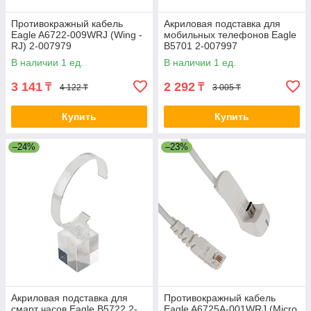
Противокражный кабель
Акриловая подставка для
Eagle A6722-009WRJ (Wing -
мобильных телефонов Eagle
RJ) 2-007979
B5701 2-007997
В наличии 1 ед.
В наличии 1 ед.
3 141
2 292
₸
₸
4 122 ₸
3 005 ₸
Купить
Купить
–24%
–23%
Акриловая подставка для
Противокражный кабель
смарт часов Eagle B5722 2-
Eagle A6725A-001WRJ (Micro