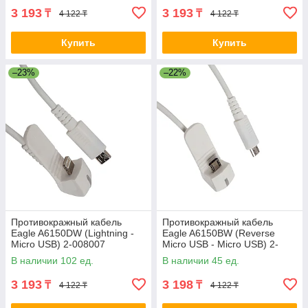
3 193
3 193
₸
₸
4 122 ₸
4 122 ₸
Купить
Купить
–23%
–22%
Противокражный кабель
Противокражный кабель
Eagle A6150DW (Lightning -
Eagle A6150BW (Reverse
Micro USB) 2-008007
Micro USB - Micro USB) 2-
008014
В наличии 102 ед.
В наличии 45 ед.
3 193
3 198
₸
₸
4 122 ₸
4 122 ₸