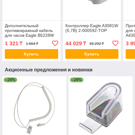
Дополнительный
Контроллер Eagle A3081W
Прот
противокражный кабель
(5,7B) 2-000592-TOP
для 
для часов Eagle B5228W
A43
(Rectangle) 2-008013
1 321
44 029
3 9
₸
₸
1 664 ₸
55 292 ₸
Купить
Купить
Акционные предложения и новинки
–24%
–24%