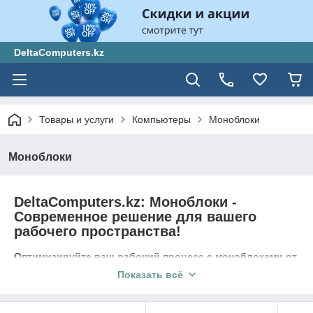
DeltaComputers.kz
Товары и услуги
Компьютеры
Моноблоки
Моноблоки
DeltaComputers.kz: Моноблоки -
Современное решение для вашего
рабочего пространства!
Оптимизируйте ваш рабочий процесс с моноблоками от
DeltaComputers.kz!
Мы предлагаем широкий выбор
Показать всё
моноблоков, которые сочетают в себе функциональность
компьютера и удобство всё-в-одном. Моноблоки - это
идеальное решение для создания компактного и стильного