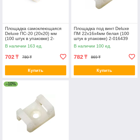
Площадка самоклеющаяся
Площадка под винт Deluxe
Deluxe ПС-20 (20х20) мм
ПМ 22х16х4мм белая (100
(100 штук в упаковке) 2-
штук в упаковке) 2-016439
016426 playground 20*20 ?по
The platform PM 22x16x4mm
В наличии 163 ед.
В наличии 100 ед.
100
702
782
₸
₸
780 ₸
869 ₸
Купить
Купить
–10%