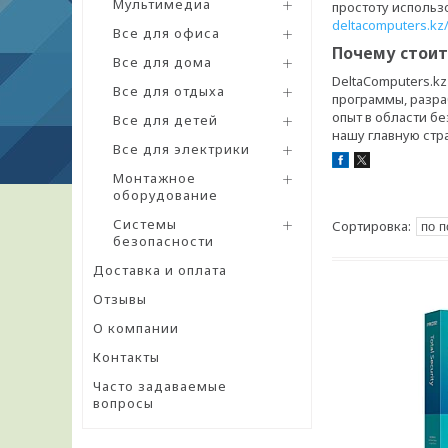
Мультимедиа
простоту использ
deltacomputers.kz/
Все для офиса
Почему стоит
Все для дома
DeltaComputers.k
Все для отдыха
программы, разра
опыт в области б
Все для детей
нашу главную ст
Все для электрики
Монтажное
оборудование
Системы
безопасности
Доставка и оплата
Отзывы
О компании
Контакты
Часто задаваемые
вопросы