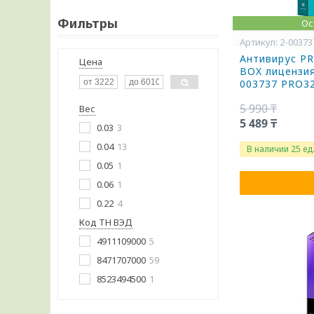
Фильтры
Ос
2-00373
Антивирус PR
Цена
BOX лицензия
003737 PRO32
5 990 ₸
Вес
5 489 ₸
0.03
3
0.04
13
В наличии 25 ед
0.05
1
0.06
1
0.22
4
Код ТН ВЭД
4911109000
5
8471707000
59
8523494500
1