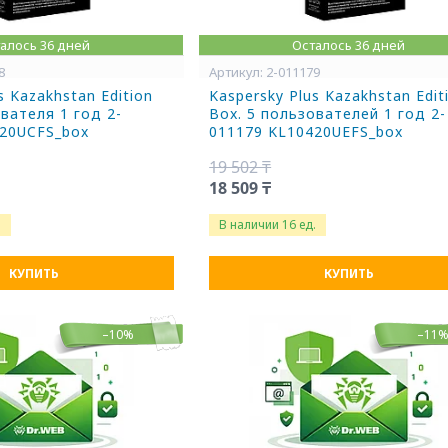
алось 36 дней
Осталось 36 дней
8
2-011179
s Kazakhstan Edition
Kaspersky Plus Kazakhstan Edit
вателя 1 год 2-
Box. 5 пользователей 1 год 2-
420UCFS_box
011179 KL10420UEFS_box
19 502 ₸
18 509 ₸
.
В наличии 16 ед.
КУПИТЬ
КУПИТЬ
–10%
–11