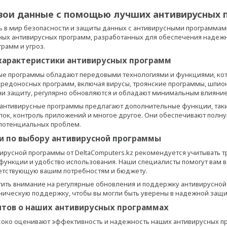
вои данные с помощью лучших антивирусных п
 в мир безопасности и защиты данных с антивирусными программами
ых антивирусных программ, разработанных для обеспечения надежн
рамм и угроз.
характеристики антивирусных программ
ые программы обладают передовыми технологиями и функциями, кот
редоносных программ, включая вирусы, троянские программы, шпион
и защиту, регулярно обновляются и обладают минимальным влияние
 антивирусные программы предлагают дополнительные функции, такие
ок, контроль приложений и многое другое. Они обеспечивают полну
 потенциальных проблем.
 по выбору антивирусной программы
ирусной программы от DeltaComputers.kz рекомендуется учитывать т
ункции и удобство использования. Наши специалисты помогут вам
ветствующую вашим потребностям и бюджету.
тить внимание на регулярные обновления и поддержку антивирусно
ническую поддержку, чтобы вы могли быть уверены в надежной защи
тов о наших антивирусных программах
око оценивают эффективность и надежность наших антивирусных пр