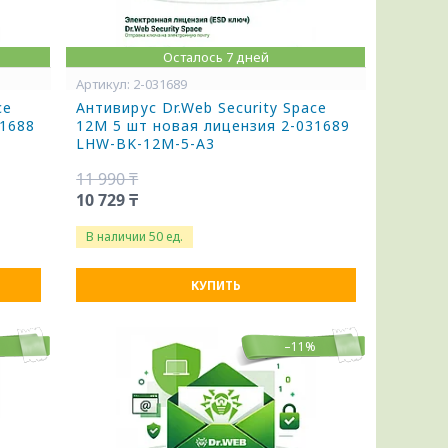
Осталось 7 дней
2-031689
ce
Антивирус Dr.Web Security Space
31688
12М 5 шт новая лицензия 2-031689
LHW-BK-12M-5-A3
11 990 ₸
10 729 ₸
В наличии 50 ед.
КУПИТЬ
%
–11%