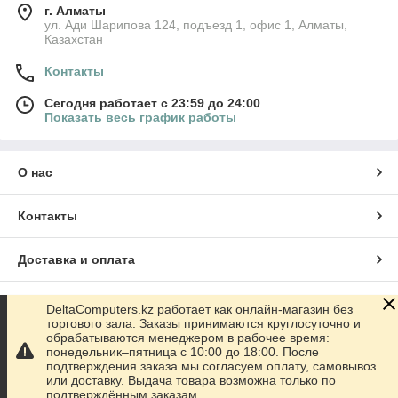
г. Алматы
ул. Ади Шарипова 124, подъезд 1, офис 1, Алматы,
Казахстан
Контакты
Сегодня работает с 23:59 до 24:00
Показать весь график работы
О нас
Контакты
Доставка и оплата
График работы
DeltaComputers.kz работает как онлайн-магазин без
торгового зала. Заказы принимаются круглосуточно и
обрабатываются менеджером в рабочее время:
Полная версия сайта
понедельник–пятница с 10:00 до 18:00. После
подтверждения заказа мы согласуем оплату, самовывоз
или доставку. Выдача товара возможна только по
Сайт создан на маркетплейсе
Satu.kz
подтверждённым заказам.