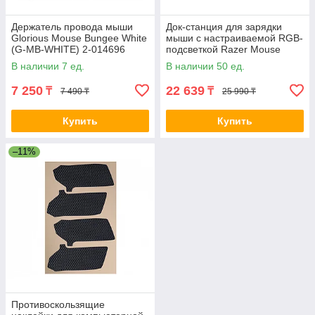
Держатель провода мыши
Док-станция для зарядки
Glorious Mouse Bungee White
мыши с настраиваемой RGB-
(G-MB-WHITE) 2-014696
подсветкой Razer Mouse
Dock Chroma 2-014951
В наличии 7 ед.
В наличии 50 ед.
7 250
22 639
₸
₸
7 490 ₸
25 990 ₸
Купить
Купить
–11%
Противоскользящие