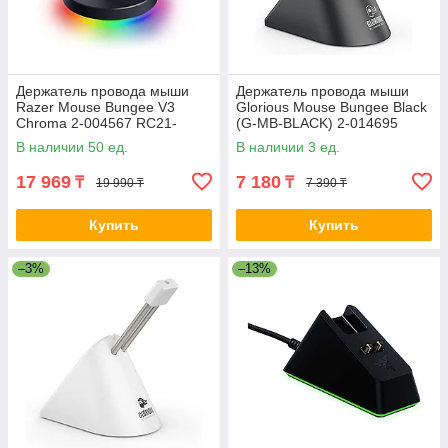
Держатель провода мыши
Держатель провода мыши
Razer Mouse Bungee V3
Glorious Mouse Bungee Black
Chroma 2-004567 RC21-
(G-MB-BLACK) 2-014695
01520100-R3M1
В наличии 50 ед.
В наличии 3 ед.
17 969
7 180
₸
₸
19 990 ₸
7 390 ₸
Купить
Купить
–3%
–13%