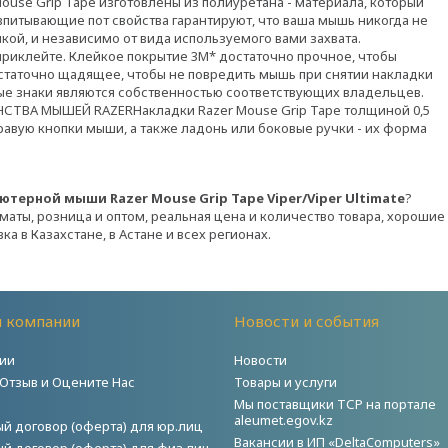
e Grip Tape изготовлены из полиуретана - материала, который
впитывающие пот свойства гарантируют, что ваша мышь никогда не
пкой, и независимо от вида используемого вами захвата.
клейте. Клейкое покрытие 3M* достаточно прочное, чтобы
достаточно щадящее, чтобы не повредить мышь при снятии накладки
ые знаки являются собственностью соответствующих владельцев.
А МЫШЕЙ RAZERНакладки Razer Mouse Grip Tape толщиной 0,5
правую кнопки мыши, а также ладонь или боковые ручки - их форма
.
ерной мыши Razer Mouse Grip Tape Viper/Viper Ultimate
?
маты, розница и оптом, реальная цена и количество товара, хорошие
ка в Казахстане, в Астане и всех регионах.
й компании
Новости и события
ии
Новости
 Отзыв и Оцените Нас
Товары и услуги
Мы поставщики ТСР на портале
aleumet.egov.kz
й договор (оферта) для юр.лиц
Вакансии в ИП «DeltaComputers»