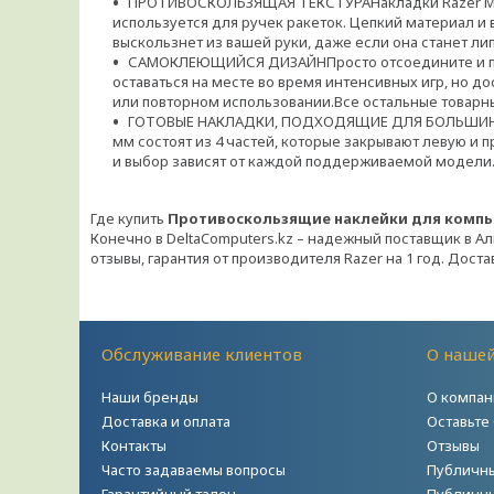
ПРОТИВОСКОЛЬЗЯЩАЯ ТЕКСТУРАНакладки Razer Mous
используется для ручек ракеток. Цепкий материал и 
выскользнет из вашей руки, даже если она станет ли
САМОКЛЕЮЩИЙСЯ ДИЗАЙНПросто отсоедините и при
оставаться на месте во время интенсивных игр, но 
или повторном использовании.Все остальные товарн
ГОТОВЫЕ НАКЛАДКИ, ПОДХОДЯЩИЕ ДЛЯ БОЛЬШИНСТВ
мм состоят из 4 частей, которые закрывают левую и 
и выбор зависят от каждой поддерживаемой модели
Где купить
Противоскользящие наклейки для компьют
Конечно в DeltaComputers.kz – надежный поставщик в Ал
отзывы, гарантия от производителя Razer на 1 год. Достав
Обслуживание клиентов
О наше
Наши бренды
О компан
Доставка и оплата
Оставьте
Контакты
Отзывы
Часто задаваемы вопросы
Публичны