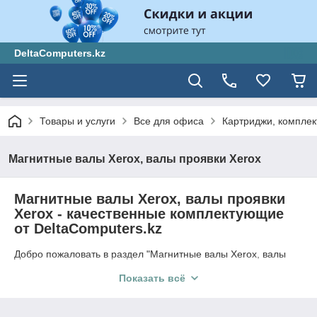
DeltaComputers.kz
Товары и услуги
Все для офиса
Картриджи, компле
Магнитные валы Xerox, валы проявки Xerox
Магнитные валы Xerox, валы проявки
Xerox - качественные комплектующие
от DeltaComputers.kz
Добро пожаловать в раздел "Магнитные валы Xerox, валы
проявки Xerox" от DeltaComputers.kz! Здесь вы найдете
Показать всё
оригинальные комплектующие Xerox, которые обеспечат
отличное качество печати и надежную работу вашего
принтера.