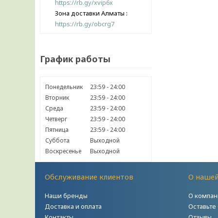
https://rb.gy/xvip6x
Зона доставки Алматы
https://rb.gy/obcrg7
График работы
Понедельник
23:59
24:00
Вторник
23:59
24:00
Среда
23:59
24:00
Четверг
23:59
24:00
Пятница
23:59
24:00
Суббота
Выходной
Воскресенье
Выходной
Обслуживание клиентов
О наше
Наши бренды
О компан
Доставка и оплата
Оставьте
Контакты
Отзывы