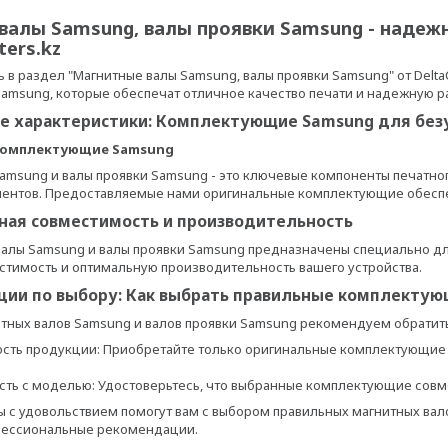
валы Samsung, валы проявки Samsung - наде
ers.kz
 в раздел "Магнитные валы Samsung, валы проявки Samsung" от Delta
msung, которые обеспечат отличное качество печати и надежную ра
ие характеристики: Комплектующие Samsung для без
комплектующие Samsung
amsung и валы проявки Samsung - это ключевые компоненты печатного
нтов. Предоставляемые нами оригинальные комплектующие обеспечи
ная совместимость и производительность
алы Samsung и валы проявки Samsung предназначены специально дл
тимость и оптимальную производительность вашего устройства.
ции по выбору: Как выбрать правильные комплектую
тных валов Samsung и валов проявки Samsung рекомендуем обратит
сть продукции: Приобретайте только оригинальные комплектующие 
ть с моделью: Удостоверьтесь, что выбранные комплектующие совм
 с удовольствием помогут вам с выбором правильных магнитных вало
фессиональные рекомендации.