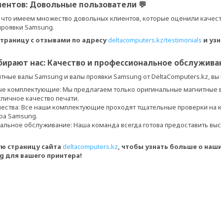
иентов: Довольные пользователи 💬
 что имеем множество довольных клиентов, которые оценили качест
проявки Samsung.
страницу с отзывами по адресу
deltacomputers.kz/testimonials
и уз
бирают нас: Качество и профессиональное обслужива
тные валы Samsung и валы проявки Samsung от DeltaComputers.kz, вы
е комплектующие: Мы предлагаем только оригинальные магнитные в
тличное качество печати.
чества: Все наши комплектующие проходят тщательные проверки на к
ра Samsung.
льное обслуживание: Наша команда всегда готова предоставить выс
ую страницу сайта
deltacomputers.kz
, чтобы узнать больше о наш
g для вашего принтера!