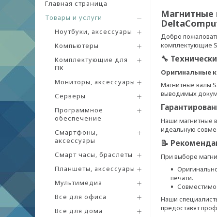
Главная страница
Магнитные 
Товары и услуги
DeltaComput
Ноутбуки, аксессуары
Добро пожаловать
комплектующие Sa
Компьютеры
🔧 Техническ
Комплектующие для
ПК
Оригинальные 
Мониторы, аксессуары
Магнитные валы S
выводимых докуме
Серверы
Гарантирован
Программное
обеспечение
Наши магнитные в
идеальную совмес
Смартфоны,
аксессуары
📝 Рекоменда
Смарт часы, браслеты
При выборе магни
Планшеты, аксессуары
Оригинально
печати.
Мультимедиа
Совместимос
Все для офиса
Наши специалисты
предоставят про
Все для дома