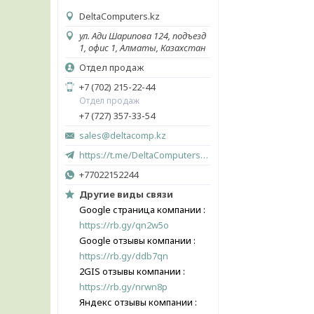
DeltaComputers.kz
ул. Ади Шарипова 124, подъезд
1, офис 1, Алматы, Казахстан
Отдел продаж
+7 (702) 215-22-44
Отдел продаж
+7 (727) 357-33-54
sales@deltacomp.kz
https://t.me/DeltaComputers_kz
+77022152244
Другие виды связи
Google страница компании
https://rb.gy/qn2w5o
Google отзывы компании
https://rb.gy/ddb7qn
2GIS отзывы компании
https://rb.gy/nrwn8p
Яндекс отзывы компании