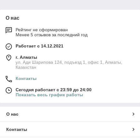
следующие моменты:
Совместимость: Убедитесь, что выбранные
О нас
дозирующие лезвия совместимы с моделью вашего
устройства Samsung.
Рейтинг не сформирован
Качество: Выбирайте дозирующие лезвия Samsung
Менее 5 отзывов за последний год
высокого качества, чтобы обеспечить отличную печать
и долгий срок службы.
Работает с 14.12.2021
Наши специалисты всегда готовы помочь вам с выбором
г. Алматы
идеальных дозирующих лезвий Samsung для вашего
ул. Ади Шарипова 124, подъезд 1, офис 1, Алматы,
устройства.
Казахстан
💬 Отзывы клиентов: Довольные пользователи
Контакты
💬
Наши клиенты довольны качеством и производительностью
Сегодня работает с 23:59 до 24:00
Показать весь график работы
дозирующих лезвий Samsung.
Посетите нашу страницу с отзывами по ссылке
deltacomputers.kz/testimonials
и узнайте больше о
О нас
положительном опыте наших клиентов.
🏆 Почему выбирают нас: Качество и
надежность в каждой печати 🏆
Контакты
Приобретая дозирующие лезвия Samsung от