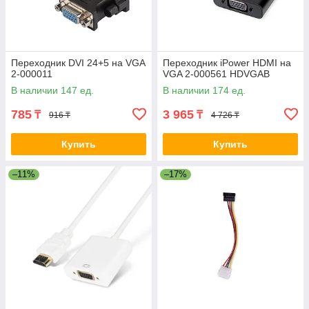
Переходник DVI 24+5 на VGA
Переходник iPower HDMI на
2-000011
VGA 2-000561 HDVGAB
В наличии 147 ед.
В наличии 174 ед.
785
3 965
₸
₸
916 ₸
4 726 ₸
Купить
Купить
–11%
–17%