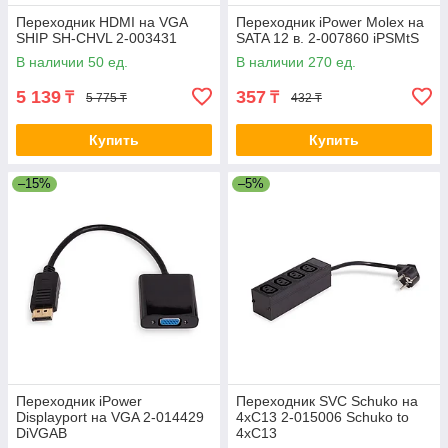
Переходник HDMI на VGA
Переходник iPower Molex на
SHIP SH-CHVL 2-003431
SATA 12 в. 2-007860 iPSMtS
В наличии 50 ед.
В наличии 270 ед.
5 139
357
₸
₸
5 775 ₸
432 ₸
Купить
Купить
–15%
–5%
Переходник iPower
Переходник SVC Schuko на
Displayport на VGA 2-014429
4хС13 2-015006 Schuko to
DiVGAB
4xC13