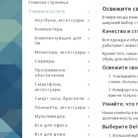
Главная страница
Освежите св
Товары и услуги
В мире моды важн
Ноутбуки, аксессуары
широкий выбор ст
Компьютеры
Качество и с
Комплектующие для
Вся одежда и обу
ПК
работаем с извес
Мониторы, аксессуары
Кроме того, наша
обувь для любого
Серверы
Освежите сво
Программное
обеспечение
Учитывайте 
стилю. Исполь
Смартфоны,
аксессуары
Комфорт и к
вам не только
Смарт часы, браслеты
Узнайте, что 
Планшеты, аксессуары
Наши клиенты в в
Мультимедиа
долговечность на
Все для офиса
Выберите Delt
Все для дома
Большой выб