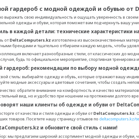
ой гардероб с модной одеждой и обувью от D
о выражать свою индивидуальность и ощущать уверенность в своем
ильной одежды и обуви, которая поможет вам подчеркнуть вашу уни
тиль в каждой детали: технические характеристики 
вь от
DeltaComputers.kz
изготовлена из высококачественных матер
тными брендами и тщательно отбираем каждую модель, чтобы удовл
 коллекция включает разнообразные стили, от классических до мод
 случая, будь то официальное мероприятие, спортивная тренировка 
й гардероб: рекомендации по выбору модной одежды
свой стиль: выбирайте одежду и обувь, которые отражают вашу инди
зуйте модные аксессуары и цветовые сочетания, чтобы создать непо
ачество: обратите внимание на комфортность и качество материалов
 стильный вид, но и удобство при ношении на протяжении долгого вр
говорят наши клиенты об одежде и обуви от DeltaCom
осторге от качества и стиля одежды и обуви от
DeltaComputers.kz
.
ших товаров. Посетите нашу страницу отзывов по
deltacomputers.kz/te
aComputers.kz и обновите свой стиль с нами!
ор: мы предлагаем широкий ассортимент модной одежды и обуви, ч