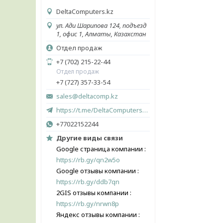
DeltaComputers.kz
ул. Ади Шарипова 124, подъезд
1, офис 1, Алматы, Казахстан
Отдел продаж
+7 (702) 215-22-44
Отдел продаж
+7 (727) 357-33-54
sales@deltacomp.kz
https://t.me/DeltaComputers_kz
+77022152244
Другие виды связи
Google страница компании
https://rb.gy/qn2w5o
Google отзывы компании
https://rb.gy/ddb7qn
2GIS отзывы компании
https://rb.gy/nrwn8p
Яндекс отзывы компании