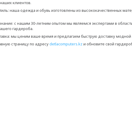
наших клиентов.
стиль: наша одежда и обувь изготовлены из высококачественных ма
знание: с нашим 30-летним опытом мы являемся экспертами в област
ашего гардероба.
тавка: мы ценим ваше время и предлагаем быструю доставку модной
авную страницу по адресу
detlacomputers.kz
и обновите свой гардеро