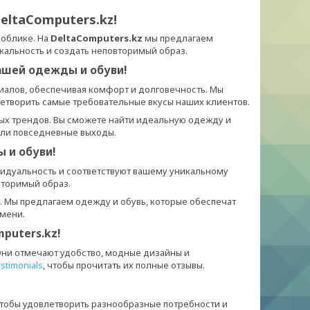
eltaComputers.kz!
 облике. На
DeltaComputers.kz
мы предлагаем
кальность и создать неповторимый образ.
нашей одежды и обуви!
иалов, обеспечивая комфорт и долговечность. Мы
етворить самые требовательные вкусы наших клиентов.
ных трендов. Вы сможете найти идеальную одежду и
или повседневные выходы.
 и обуви!
видуальность и соответствуют вашему уникальному
вторимый образ.
. Мы предлагаем одежду и обувь, которые обеспечат
емени.
puters.kz!
 Они отмечают удобство, модные дизайны и
stimonials
, чтобы прочитать их полные отзывы.
тобы удовлетворить разнообразные потребности и