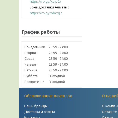
https://rb.gy/xvip6x
Зона доставки Алматы
https://rb.gy/obcrg7
График работы
Понедельник
23:59
24:00
Вторник
23:59
24:00
Среда
23:59
24:00
Четверг
23:59
24:00
Пятница
23:59
24:00
Суббота
Выходной
Воскресенье
Выходной
Обслуживание клиентов
О наше
Наши бренды
О компан
Доставка и оплата
Оставьте
Контакты
Отзывы