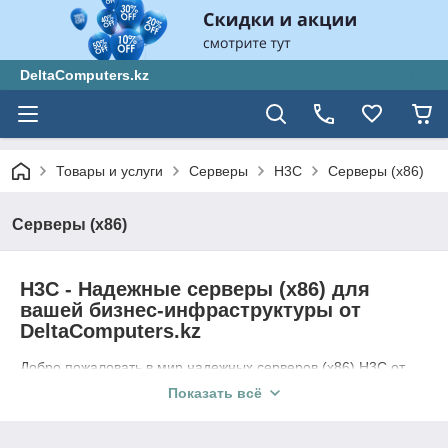
DeltaComputers.kz
Товары и услуги
Серверы
H3C
Серверы (x86)
Серверы (x86)
H3C - Надежные серверы (x86) для
вашей бизнес-инфраструктуры от
DeltaComputers.kz
Добро пожаловать в мир надежных серверов (x86) H3C от
DeltaComputers.kz! Мы предлагаем широкий выбор
Показать всё
высокопроизводительных серверов (x86) H3C, которые
являются оптимальным решением для вашей бизнес-
инфраструктуры. Наши серверы (x86) H3C сочетают в себе