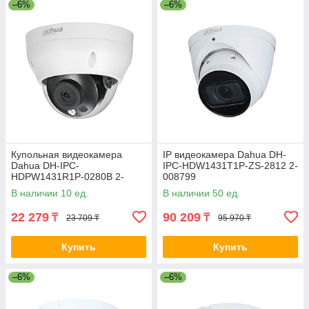
–6%
–6%
Купольная видеокамера
IP видеокамера Dahua DH-
Dahua DH-IPC-
IPC-HDW1431T1P-ZS-2812 2-
HDPW1431R1P-0280B 2-
008799
008040
В наличии 10 ед.
В наличии 50 ед.
22 279
90 209
₸
₸
23 709 ₸
95 970 ₸
Купить
Купить
–6%
–6%