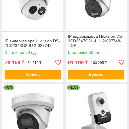
IP видеокамера Hikvision DS-
IP видеокамера Hikvision DS-
2CD2347G2H-LIU 2-027748-
2CD2343G2-IU 2-027742
TOP
В наличии 50 ед.
В наличии 50 ед.
76 159
91 199
₸
₸
84 810 ₸
103 295 ₸
Купить
Купить
–9%
–10%