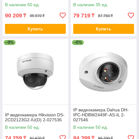
В наличии 50 ед.
В наличии 35 ед.
90 209
79 719
₸
₸
95 970 ₸
87 750 ₸
Купить
Купить
–9%
–6%
IP видеокамера Dahua DH-
IP видеокамера Hikvision DS-
IPC-HDBW2449F-AS-IL 2-
2CD2123G2-IU(D) 2-027536
027546
В наличии 50 ед.
В наличии 50 ед.
74 259
84 399
₸
₸
81 670 ₸
89 790 ₸