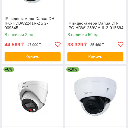
IP видеокамера Dahua DH-
IPC-HDBW2241R-ZS 2-
IP видеокамера Dahua DH-
009845
IPC-HDW1239V-A-IL 2-015694
В наличии 2 ед.
В наличии 50 ед.
44 569
33 329
₸
₸
47 000 ₸
35 460 ₸
Купить
Купить
–6%
–10%