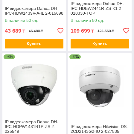
IP видеокамера Dahua DH-
IP видеокамера Dahua DH-
IPC-HDBW2441R-ZS-K1 2-
IPC-HDW1439V-A-IL 2-015698
018330-TOP
В наличии 50 ед.
В наличии 50 ед.
43 689
109 699
₸
₸
46 480 ₸
121 560 ₸
Купить
Купить
–6%
–9%
IP видеокамера Dahua DH-
IPC-HDPW1431R1P-ZS 2-
IP видеокамера Hikvision DS-
025549
2CD2143G2-IU 2-027535