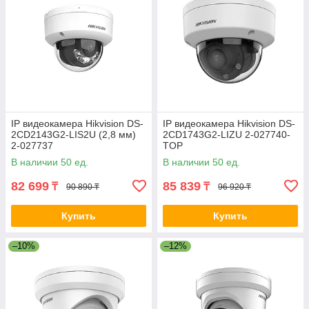
IP видеокамера Hikvision DS-
IP видеокамера Hikvision DS-
2CD2143G2-LIS2U (2,8 мм)
2CD1743G2-LIZU 2-027740-
2-027737
TOP
В наличии 50 ед.
В наличии 50 ед.
82 699
85 839
₸
₸
90 890 ₸
96 920 ₸
Купить
Купить
–10%
–12%