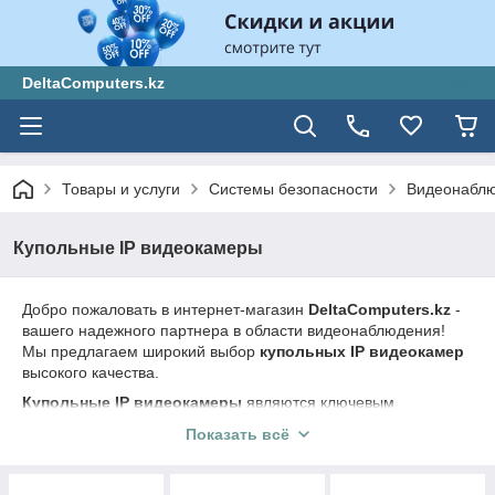
DeltaComputers.kz
Товары и услуги
Системы безопасности
Видеонабл
Купольные IP видеокамеры
Добро пожаловать в интернет-магазин
DeltaComputers.kz
-
вашего надежного партнера в области видеонаблюдения!
Мы предлагаем широкий выбор
купольных IP видеокамер
высокого качества.
Купольные IP видеокамеры
являются ключевым
элементом современных систем видеонаблюдения. Они
Показать всё
обладают передовыми возможностями, позволяющими
получать высококачественное изображение и эффективно
контролировать пространство.
Купольные IP видеокамеры