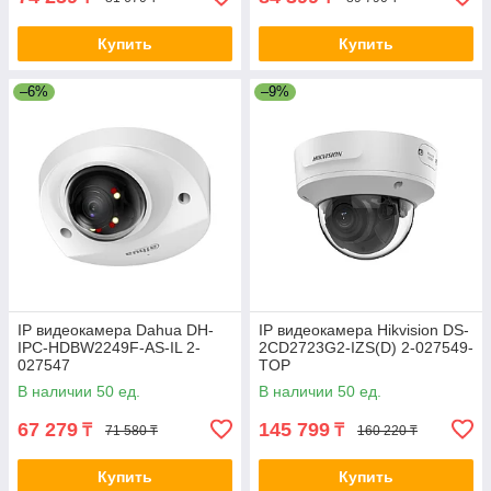
Купить
Купить
–6%
–9%
IP видеокамера Dahua DH-
IP видеокамера Hikvision DS-
IPC-HDBW2249F-AS-IL 2-
2CD2723G2-IZS(D) 2-027549-
027547
TOP
В наличии 50 ед.
В наличии 50 ед.
67 279
145 799
₸
₸
71 580 ₸
160 220 ₸
Купить
Купить