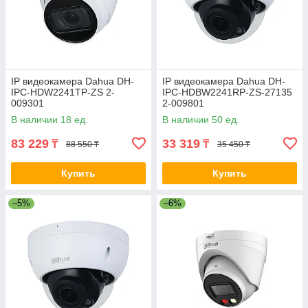
IP видеокамера Dahua DH-
IP видеокамера Dahua DH-
IPC-HDW2241TP-ZS 2-
IPC-HDBW2241RP-ZS-27135
009301
2-009801
В наличии 18 ед.
В наличии 50 ед.
83 229
33 319
₸
₸
88 550 ₸
35 450 ₸
Купить
Купить
–5%
–6%