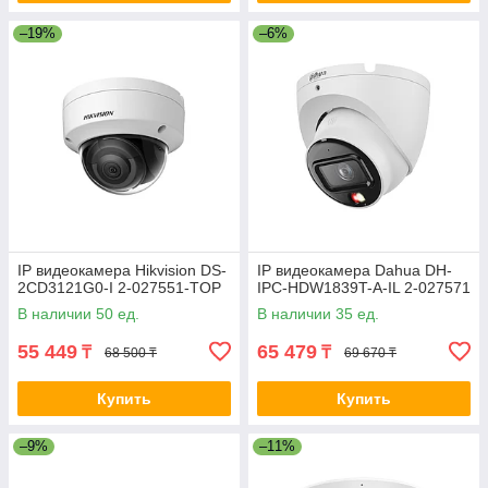
–19%
–6%
IP видеокамера Hikvision DS-
IP видеокамера Dahua DH-
2CD3121G0-I 2-027551-TOP
IPC-HDW1839T-A-IL 2-027571
В наличии 50 ед.
В наличии 35 ед.
55 449
65 479
₸
₸
68 500 ₸
69 670 ₸
Купить
Купить
–9%
–11%