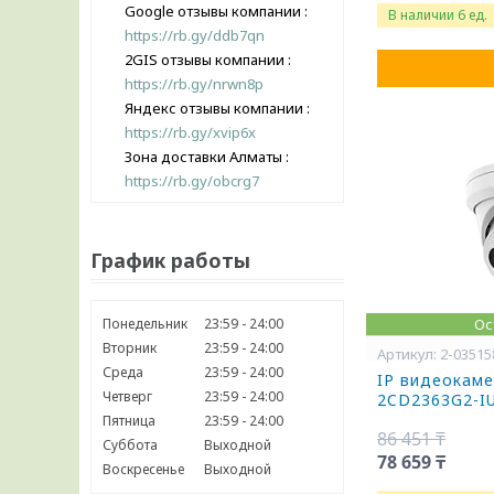
Google отзывы компании
В наличии 6 ед.
https://rb.gy/ddb7qn
2GIS отзывы компании
https://rb.gy/nrwn8p
Яндекс отзывы компании
https://rb.gy/xvip6x
Зона доставки Алматы
https://rb.gy/obcrg7
График работы
Понедельник
23:59
24:00
Ос
Вторник
23:59
24:00
2-03515
Среда
23:59
24:00
IP видеокамер
Четверг
23:59
24:00
2CD2363G2-IU
Пятница
23:59
24:00
86 451 ₸
Суббота
Выходной
78 659 ₸
Воскресенье
Выходной