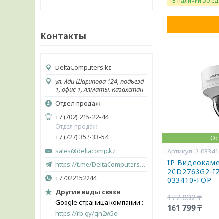
В наличии 50 ед
Контакты
DeltaComputers.kz
ул. Ади Шарипова 124, подъезд
1, офис 1, Алматы, Казахстан
Отдел продаж
+7 (702) 215-22-44
Отдел продаж
+7 (727) 357-33-54
Ос
sales@deltacomp.kz
2-0334
IP Видеокаме
https://t.me/DeltaComputers_kz
2CD2763G2-IZ
+77022152244
033410-TOP
Другие виды связи
177 832 ₸
Google страница компании
161 799 ₸
https://rb.gy/qn2w5o