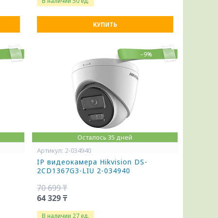
В наличии 50 ед.
КУПИТЬ
%
–9%
Осталось 35 дней
2-034940
IP видеокамера Hikvision DS-
2CD1367G3-LIU 2-034940
70 699 ₸
64 329 ₸
В наличии 27 ед.