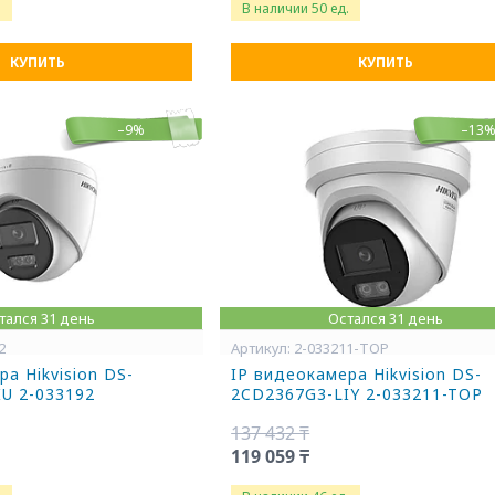
.
В наличии 50 ед.
КУПИТЬ
КУПИТЬ
–9%
–13
тался 31 день
Остался 31 день
2
2-033211-TOP
а Hikvision DS-
IP видеокамера Hikvision DS-
U 2-033192
2CD2367G3-LIY 2-033211-TOP
137 432 ₸
119 059 ₸