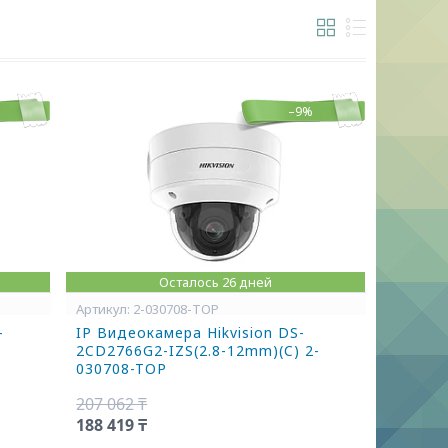
–9%
Осталось 26 дней
2-030708-TOP
-
IP Видеокамера Hikvision DS-
2CD2766G2-IZS(2.8-12mm)(C) 2-
030708-TOP
207 062 ₸
188 419 ₸