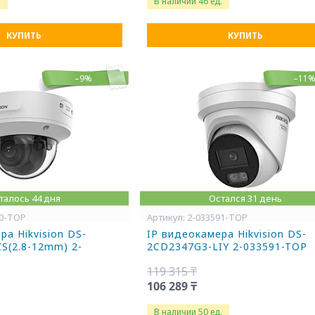
.
В наличии 46 ед.
КУПИТЬ
КУПИТЬ
–9%
–11
талось 44 дня
Остался 31 день
10-TOP
2-033591-TOP
ра Hikvision DS-
IP видеокамера Hikvision DS-
S(2.8-12mm) 2-
2CD2347G3-LIY 2-033591-TOP
119 315 ₸
106 289 ₸
В наличии 50 ед.