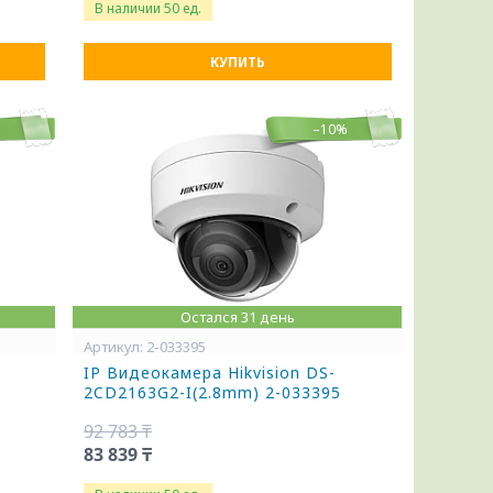
В наличии 50 ед.
КУПИТЬ
%
–10%
Остался 31 день
2-033395
IP Видеокамера Hikvision DS-
2CD2163G2-I(2.8mm) 2-033395
92 783 ₸
83 839 ₸