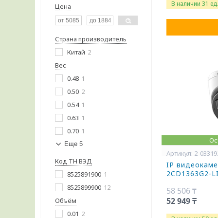
В наличии 31 ед
Цена
Страна производитель
Китай
2
Вес
0.48
1
0.50
2
0.54
1
0.63
1
0.70
1
Ос
Еще 5
2-03319
Код ТН ВЭД
IP видеокамер
2CD1363G2-LI
8525891900
1
8525899900
12
58 506 ₸
52 949 ₸
Объём
0.01
2