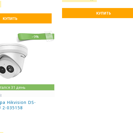
КУПИТЬ
КУПИТЬ
–9%
тался 31 день
8
а Hikvision DS-
 2-035158