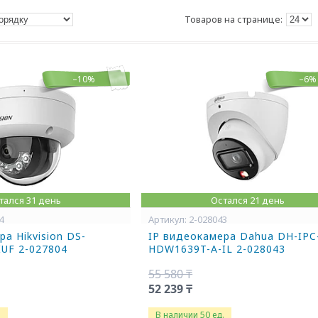
–10%
–6%
тался 31 день
Остался 21 день
4
2-028043
а Hikvision DS-
IP видеокамера Dahua DH-IPC
UF 2-027804
HDW1639T-A-IL 2-028043
55 580 ₸
52 239 ₸
.
В наличии 50 ед.