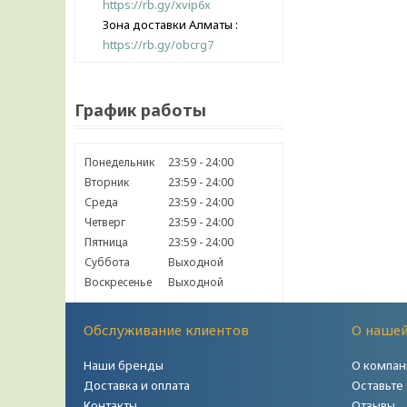
https://rb.gy/xvip6x
Зона доставки Алматы
https://rb.gy/obcrg7
График работы
Понедельник
23:59
24:00
Вторник
23:59
24:00
Среда
23:59
24:00
Четверг
23:59
24:00
Пятница
23:59
24:00
Суббота
Выходной
Воскресенье
Выходной
Обслуживание клиентов
О наше
Наши бренды
О компан
Доставка и оплата
Оставьте
Контакты
Отзывы