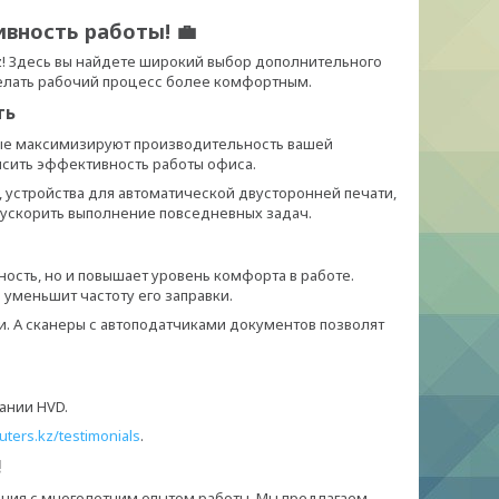
вность работы! 💼
z! Здесь вы найдете широкий выбор дополнительного
делать рабочий процесс более комфортным.
ть
ые максимизируют производительность вашей
ысить эффективность работы офиса.
 устройства для автоматической двусторонней печати,
и ускорить выполнение повседневных задач.
сть, но и повышает уровень комфорта в работе.
 уменьшит частоту его заправки.
. А сканеры с автоподатчиками документов позволят
ании HVD.
ters.kz/testimonials
.
!
ания с многолетним опытом работы. Мы предлагаем