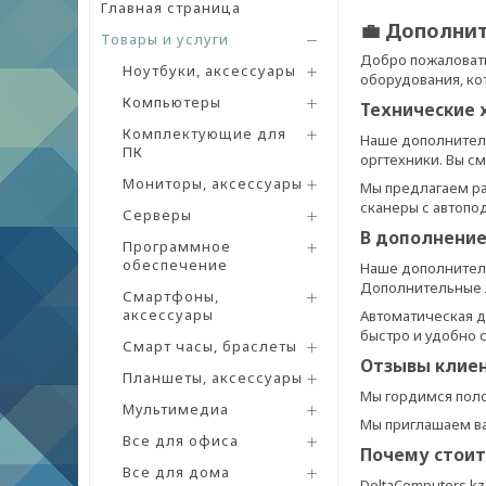
Главная страница
💼 Дополни
Товары и услуги
Добро пожаловать
Ноутбуки, аксессуары
оборудования, ко
Компьютеры
Технические 
Комплектующие для
Наше дополнител
ПК
оргтехники. Вы с
Мониторы, аксессуары
Мы предлагаем ра
сканеры с автопо
Серверы
В дополнение
Программное
обеспечение
Наше дополнитель
Дополнительные л
Смартфоны,
аксессуары
Автоматическая д
быстро и удобно
Смарт часы, браслеты
Отзывы клиен
Планшеты, аксессуары
Мы гордимся пол
Мультимедиа
Мы приглашаем ва
Все для офиса
Почему стоит
Все для дома
DeltaComputers.k