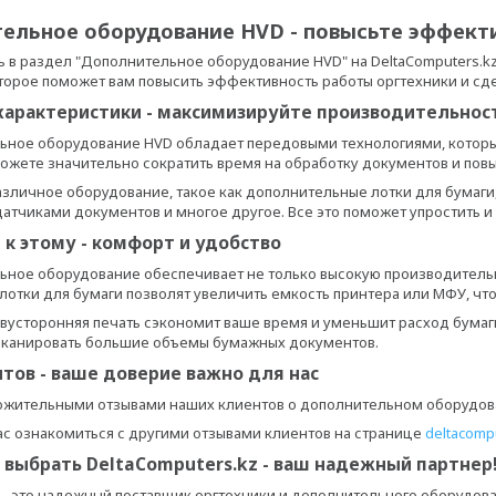
тельное оборудование HVD - повысьте эффекти
 в раздел "Дополнительное оборудование HVD" на DeltaComputers.k
торое поможет вам повысить эффективность работы оргтехники и с
характеристики - максимизируйте производительнос
ьное оборудование HVD обладает передовыми технологиями, котор
можете значительно сократить время на обработку документов и пов
зличное оборудование, такое как дополнительные лотки для бумаги,
датчиками документов и многое другое. Все это поможет упростить 
 к этому - комфорт и удобство
ное оборудование обеспечивает не только высокую производительно
отки для бумаги позволят увеличить емкость принтера или МФУ, что
вусторонняя печать сэкономит ваше время и уменьшит расход бумаги
 сканировать большие объемы бумажных документов.
тов - ваше доверие важно для нас
ожительными отзывами наших клиентов о дополнительном оборудов
с ознакомиться с другими отзывами клиентов на странице
deltacompu
 выбрать DeltaComputers.kz - ваш надежный партнер
z - это надежный поставщик оргтехники и дополнительного оборудов