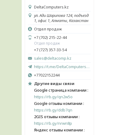
DeltaComputers.kz
ул. Ади Шарипова 124, подъезд
1, офис 1, Алматы, Казахстан
Отдел продаж
+7 (702) 215-22-44
Отдел продаж
+7 (727) 357-33-54
sales@deltacomp.kz
https://t.me/DeltaComputers_kz
+77022152244
Другие виды связи
Google страница компании
https://rb.gy/qn2w5o
Google отзывы компании
https://rb.gy/ddb7qn
2GIS отзывы компании
https://rb.gy/nrwn8p
Яндекс отзывы компании