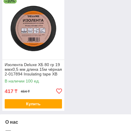
–10%
Изолента Deluxe ХБ 80 гр 19
ммx0,5 мм длина 15м чёрная
2-017894 Insulating tape XB
80 gr
В наличии 100 ед.
417
₸
464 ₸
Купить
О нас