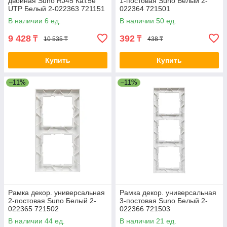
двойная Suno RJ45 Кат.5e
1-постовая Suno Белый 2-
UTP Белый 2-022363 721151
022364 721501
В наличии 6 ед.
В наличии 50 ед.
9 428
392
₸
₸
10 535 ₸
438 ₸
Купить
Купить
–11%
–11%
Рамка декор. универсальная
Рамка декор. универсальная
2-постовая Suno Белый 2-
3-постовая Suno Белый 2-
022365 721502
022366 721503
В наличии 44 ед.
В наличии 21 ед.