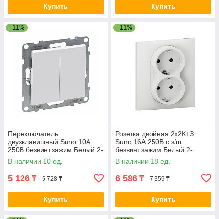
Купить
Купить
–11%
–11%
Переключатель
Розетка двойная 2х2К+З
двухклавишный Suno 10А
Suno 16А 250В с з/ш
250В безвинт.зажим Белый 2-
безвинт.зажим Белый 2-
022415 721108
022416 721126
В наличии 10 ед.
В наличии 18 ед.
5 126
6 586
₸
₸
5 728 ₸
7 359 ₸
Купить
Купить