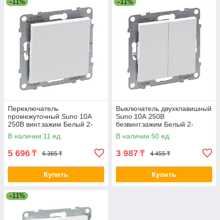
–11%
–11%
Переключатель
Выключатель двухклавишный
промежуточный Suno 10А
Suno 10А 250В
250В винт.зажим Белый 2-
безвинт.зажим Белый 2-
022428 721107
022435 721105
В наличии 11 ед.
В наличии 50 ед.
5 696
3 987
₸
₸
6 365 ₸
4 455 ₸
Купить
Купить
–11%