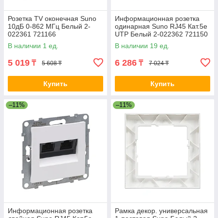
Розетка TV оконечная Suno
Информационная розетка
10дБ 0-862 МГц Белый 2-
одинарная Suno RJ45 Кат.5e
022361 721166
UTP Белый 2-022362 721150
В наличии 1 ед.
В наличии 19 ед.
5 019
6 286
₸
₸
5 608 ₸
7 024 ₸
Купить
Купить
–11%
–11%
Информационная розетка
Рамка декор. универсальная