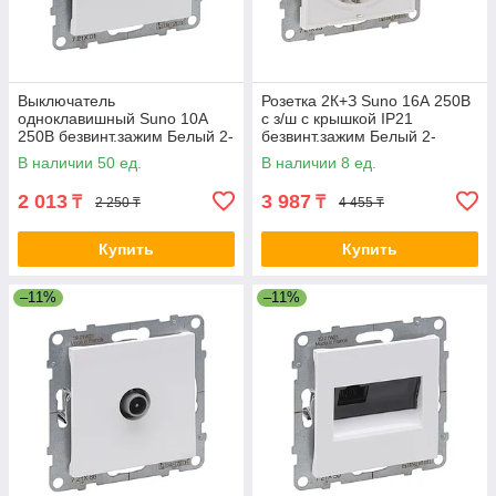
Выключатель
Розетка 2К+З Suno 16А 250В
одноклавишный Suno 10А
с з/ш с крышкой IP21
250В безвинт.зажим Белый 2-
безвинт.зажим Белый 2-
022357 721101
022360 721127
В наличии 50 ед.
В наличии 8 ед.
2 013
3 987
₸
₸
2 250 ₸
4 455 ₸
Купить
Купить
–11%
–11%