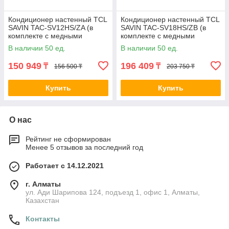
Кондиционер настенный TCL
Кондиционер настенный TCL
SAVIN TAC-SV12HS/ZA (в
SAVIN TAC-SV18HS/ZB (в
комплекте с медными
комплекте с медными
трубами) Белый 2-037218
трубами) Белый 2-037387
В наличии 50 ед.
В наличии 50 ед.
150 949
196 409
₸
₸
156 500 ₸
203 750 ₸
Купить
Купить
О нас
Рейтинг не сформирован
Менее 5 отзывов за последний год
Работает с 14.12.2021
г. Алматы
ул. Ади Шарипова 124, подъезд 1, офис 1, Алматы,
Казахстан
Контакты