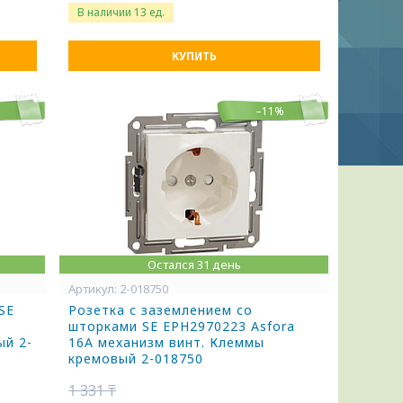
В наличии 13 ед.
КУПИТЬ
%
–11%
Остался 31 день
2-018750
SE
Розетка с заземлением со
шторками SE EPH2970223 Asfora
ый 2-
16А механизм винт. Клеммы
кремовый 2-018750
1 331 ₸