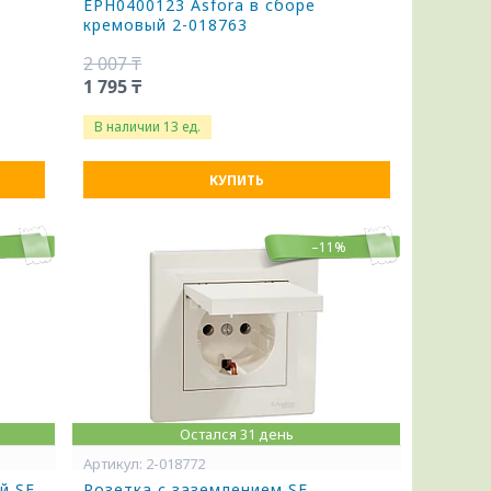
EPH0400123 Asfora в сборе
кремовый 2-018763
2 007 ₸
1 795 ₸
В наличии 13 ед.
КУПИТЬ
%
–11%
Остался 31 день
2-018772
й SE
Розетка с заземлением SE