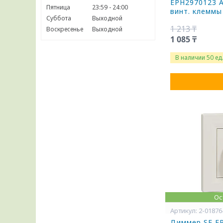
EPH2970123 A
Пятница
23:59
24:00
винт. клеммы
Суббота
Выходной
1 213 ₸
Воскресенье
Выходной
1 085 ₸
В наличии 50 ед
Ос
2-01876
Диммер SE EP