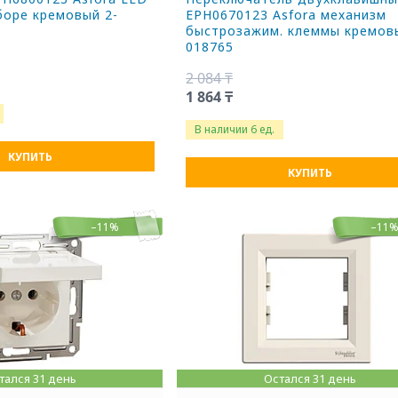
боре кремовый 2-
EPH0670123 Asfora механизм
быстрозажим. клеммы кремов
018765
2 084 ₸
1 864 ₸
В наличии 6 ед.
КУПИТЬ
КУПИТЬ
–11%
–11
тался 31 день
Остался 31 день