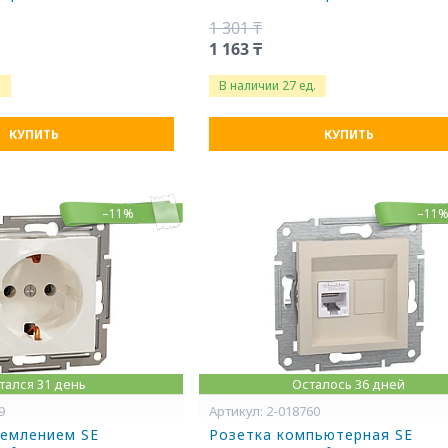
1 301 ₸
1 163 ₸
.
В наличии 27 ед.
КУПИТЬ
КУПИТЬ
–11%
–11
тался 31 день
Осталось 36 дней
9
2-018760
землением SE
Розетка компьютерная SE