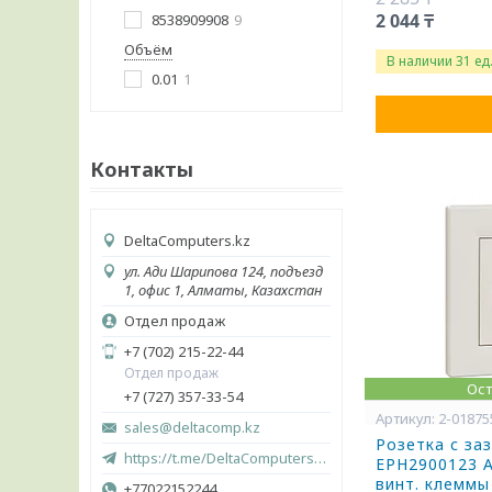
2 044 ₸
8538909908
9
Объём
В наличии 31 ед
0.01
1
Контакты
DeltaComputers.kz
ул. Ади Шарипова 124, подъезд
1, офис 1, Алматы, Казахстан
Отдел продаж
+7 (702) 215-22-44
Отдел продаж
Ост
+7 (727) 357-33-54
2-01875
sales@deltacomp.kz
Розетка с за
https://t.me/DeltaComputers_kz
EPH2900123 A
винт. клеммы
+77022152244