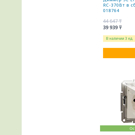
RC-370Вт в с
018764
44 647 ₸
39 939 ₸
В наличии 3 ед.
Ос