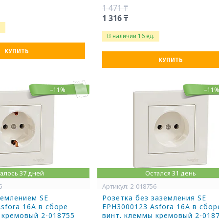
1 471 ₸
1 316 ₸
.
В наличии 16 ед.
КУПИТЬ
КУПИТЬ
–11%
–11
алось 37 дней
Остался 31 день
5
2-018756
землением SE
Розетка без заземления SE
sfora 16А в сборе
EPH3000123 Asfora 16А в сбор
 кремовый 2-018755
винт. клеммы кремовый 2-018