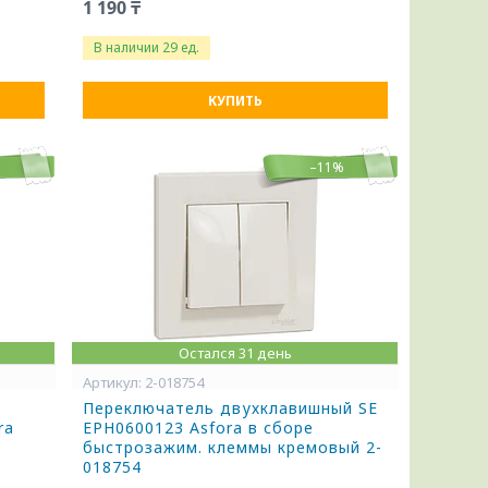
1 190 ₸
В наличии 29 ед.
КУПИТЬ
%
–11%
Остался 31 день
2-018754
Переключатель двухклавишный SE
ra
EPH0600123 Asfora в сборе
быстрозажим. клеммы кремовый 2-
018754