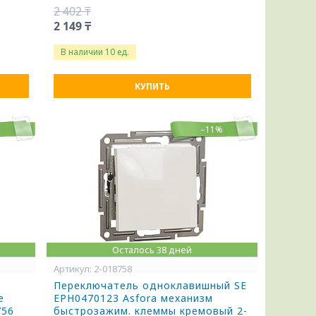
2 402 ₸
2 149 ₸
В наличии 10 ед.
КУПИТЬ
%
–11%
Осталось 38 дней
2-018758
Переключатель одноклавишный SE
е
EPH0470123 Asfora механизм
756
быстрозажим. клеммы кремовый 2-