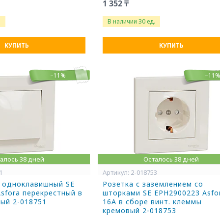
1 352 ₸
.
В наличии 30 ед.
КУПИТЬ
КУПИТЬ
–11%
–11
алось 38 дней
Осталось 38 дней
1
2-018753
 одноклавишный SE
Розетка с заземлением со
sfora перекрестный в
шторками SE EPH2900223 Asfo
ый 2-018751
16А в сборе винт. клеммы
кремовый 2-018753