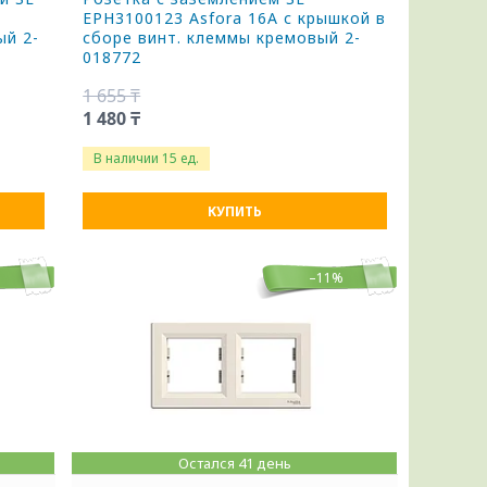
EPH3100123 Asfora 16А с крышкой в
ый 2-
сборе винт. клеммы кремовый 2-
018772
1 655 ₸
1 480 ₸
В наличии 15 ед.
КУПИТЬ
%
–11%
Остался 41 день