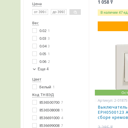
1 058 ₸
Цена
В наличии 47 ед
Вес
0.02
1
0.03
3
0.04
3
0.05
1
0.06
2
Еще 4
Цвет
Белый
1
Ост
Код ТН ВЭД
2-01875
8536500700
7
Выключатель
8536508008
1
EPH0500123 A
сборе кремов
8536691000
4
8536699008
7
2 285 ₸