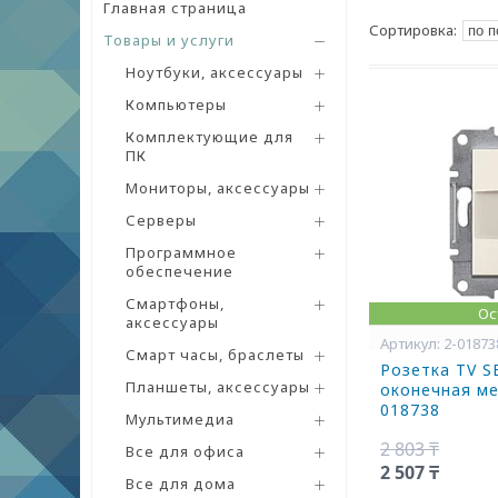
Главная страница
Товары и услуги
Ноутбуки, аксессуары
Компьютеры
Комплектующие для
ПК
Мониторы, аксессуары
Серверы
Программное
обеспечение
Смартфоны,
Ос
аксессуары
2-01873
Смарт часы, браслеты
Розетка TV S
Планшеты, аксессуары
оконечная ме
018738
Мультимедиа
2 803 ₸
Все для офиса
2 507 ₸
Все для дома