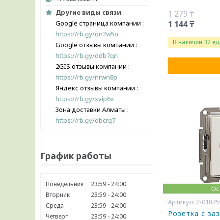
Другие виды связи
1 279 ₸
Google страница компании
1 144 ₸
https://rb.gy/qn2w5o
В наличии 32 ед
Google отзывы компании
https://rb.gy/ddb7qn
2GIS отзывы компании
https://rb.gy/nrwn8p
Яндекс отзывы компании
https://rb.gy/xvip6x
Зона доставки Алматы
https://rb.gy/obcrg7
График работы
Понедельник
23:59
24:00
Ос
Вторник
23:59
24:00
2-01875
Среда
23:59
24:00
Розетка с за
Четверг
23:59
24:00