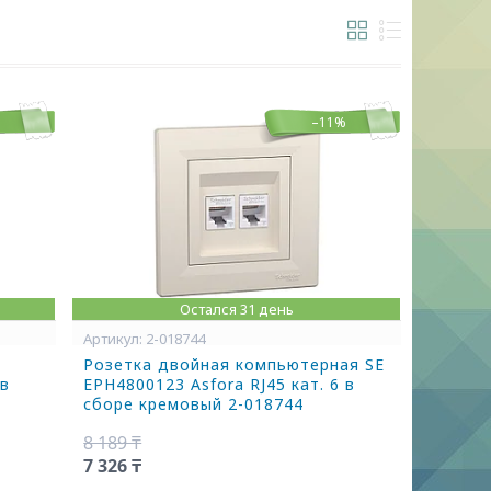
%
–11%
Остался 31 день
2-018744
Розетка двойная компьютерная SE
 в
EPH4800123 Asfora RJ45 кат. 6 в
сборе кремовый 2-018744
8 189 ₸
7 326 ₸