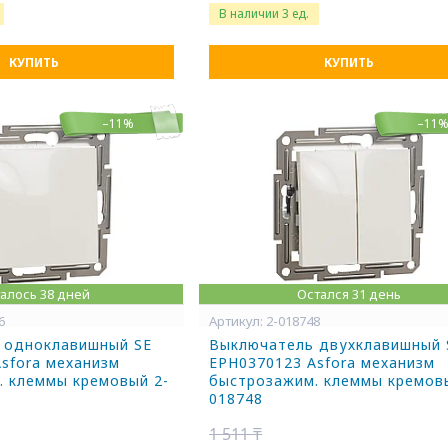
В наличии 3 ед.
КУПИТЬ
КУПИТЬ
–11%
–11
алось 38 дней
Остался 31 день
6
2-018748
 одноклавишный SE
Выключатель двухклавишный 
sfora механизм
EPH0370123 Asfora механизм
. клеммы кремовый 2-
быстрозажим. клеммы кремов
018748
1 511 ₸