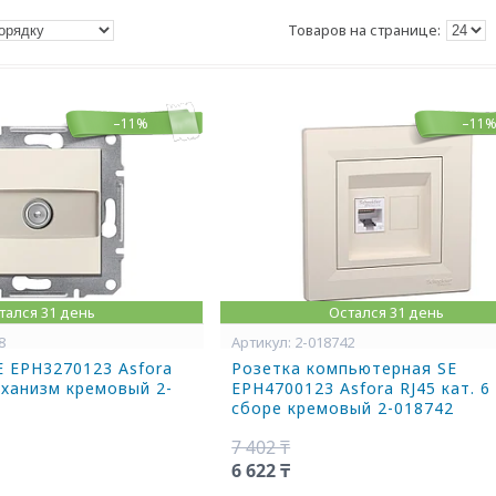
–11%
–11
тался 31 день
Остался 31 день
8
2-018742
E EPH3270123 Asfora
Розетка компьютерная SE
ханизм кремовый 2-
EPH4700123 Asfora RJ45 кат. 6
сборе кремовый 2-018742
7 402 ₸
6 622 ₸