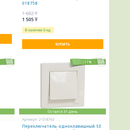
018758
1 682 ₸
1 505 ₸
В наличии 6 ед.
КУПИТЬ
%
–11%
Остался 31 день
2-018763
Переключатель одноклавишный SE