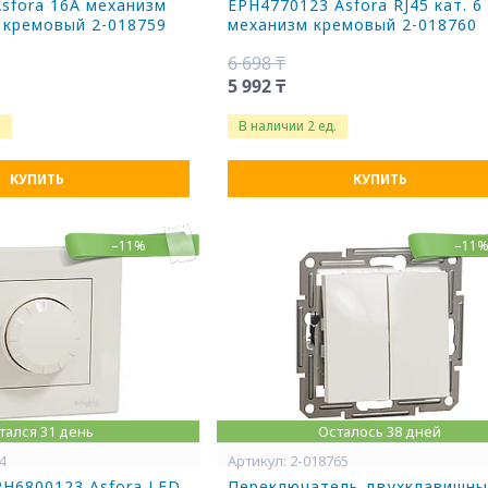
sfora 16А механизм
EPH4770123 Asfora RJ45 кат. 6
 кремовый 2-018759
механизм кремовый 2-018760
6 698 ₸
5 992 ₸
.
В наличии 2 ед.
КУПИТЬ
КУПИТЬ
–11%
–11
тался 31 день
Осталось 38 дней
4
2-018765
H6800123 Asfora LED
Переключатель двухклавишны