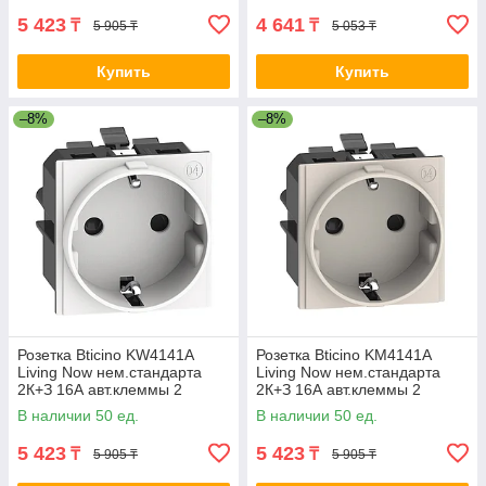
5 423
4 641
₸
₸
5 905 ₸
5 053 ₸
Купить
Купить
–8%
–8%
Розетка Bticino KW4141A
Розетка Bticino KМ4141A
Living Now нем.стандарта
Living Now нем.стандарта
2К+З 16А авт.клеммы 2
2К+З 16А авт.клеммы 2
модуля белый 2-016896
модуля песочный 2-016897
В наличии 50 ед.
В наличии 50 ед.
KM4141A
5 423
5 423
₸
₸
5 905 ₸
5 905 ₸