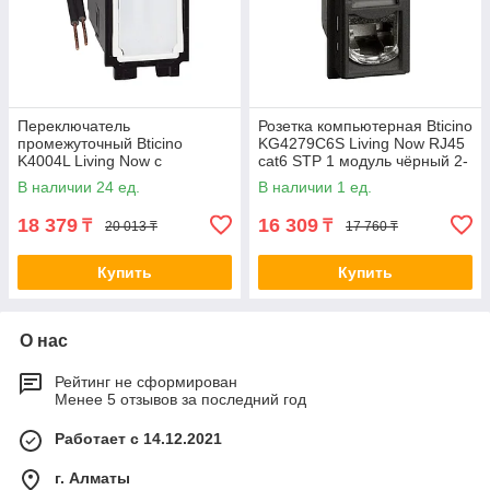
Переключатель
Розетка компьютерная Bticino
промежуточный Bticino
KG4279C6S Living Now RJ45
K4004L Living Now с
cat6 STP 1 модуль чёрный 2-
подсветкой 10А 1 модуль 2-
030631
В наличии 24 ед.
В наличии 1 ед.
030062
18 379
16 309
₸
₸
20 013 ₸
17 760 ₸
Купить
Купить
О нас
Рейтинг не сформирован
Менее 5 отзывов за последний год
Работает с 14.12.2021
г. Алматы