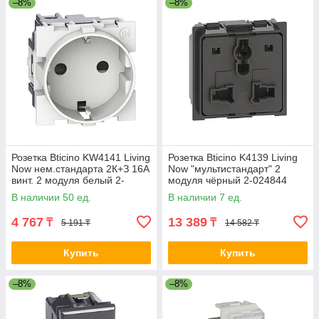
–8%
–8%
Розетка Bticino KW4141 Living
Розетка Bticino K4139 Living
Now нем.стандарта 2К+З 16А
Now "мультистандарт" 2
винт. 2 модуля белый 2-
модуля чёрный 2-024844
020088
В наличии 50 ед.
В наличии 7 ед.
4 767
13 389
₸
₸
5 191 ₸
14 582 ₸
Купить
Купить
–8%
–8%