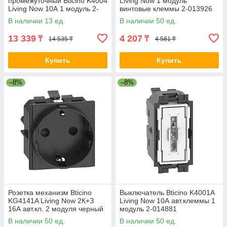
промежуточный Bticino K4004
Living Now 1 модуль
Living Now 10А 1 модуль 2-
винтовые клеммы 2-013926
013923
В наличии 13 ед.
В наличии 50 ед.
13 339
4 207
₸
₸
14 535 ₸
4 581 ₸
Купить
Купить
–8%
–8%
Розетка механизм Bticino
Выключатель Bticino K4001A
KG4141A Living Now 2К+З
Living Now 10А авт.клеммы 1
16А авт.кл. 2 модуля черный
модуль 2-014881
2-014344
В наличии 50 ед.
В наличии 50 ед.