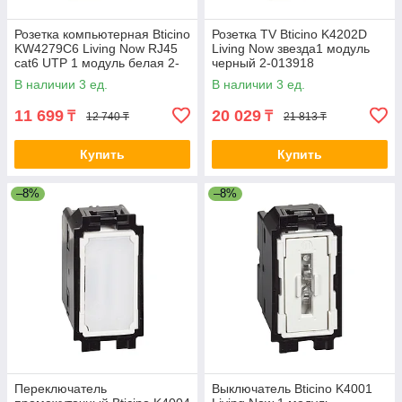
Розетка компьютерная Bticino
Розетка TV Bticino K4202D
KW4279C6 Living Now RJ45
Living Now звезда1 модуль
cat6 UTP 1 модуль белая 2-
черный 2-013918
013915
В наличии 3 ед.
В наличии 3 ед.
11 699
20 029
₸
₸
12 740 ₸
21 813 ₸
Купить
Купить
–8%
–8%
Переключатель
Выключатель Bticino K4001