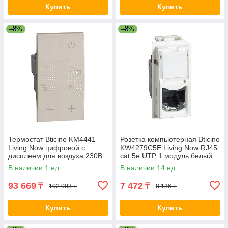
Купить
Купить
–8%
–8%
Термостат Bticino KМ4441
Розетка компьютерная Bticino
Living Now цифровой с
KW4279C5E Living Now RJ45
дисплеем для воздуха 230В
cat.5e UTP 1 модуль белый
5(2)А 2 модуля песочный 2-
2-020071
В наличии 1 ед.
В наличии 14 ед.
017777
93 669
7 472
₸
₸
102 003 ₸
8 136 ₸
Купить
Купить