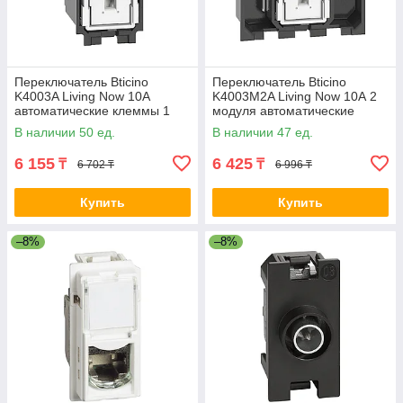
Переключатель Bticino
Переключатель Bticino
K4003A Living Now 10А
K4003M2A Living Now 10А 2
автоматические клеммы 1
модуля автоматические
модуль 2-012964
клеммы 2-012969
В наличии 50 ед.
В наличии 47 ед.
6 155
6 425
₸
₸
6 702 ₸
6 996 ₸
Купить
Купить
–8%
–8%