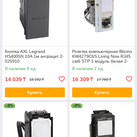
Кнопка AXL Legrand
Розетка компьютерная Bticino
HS4005N 10А 1м антрацит 2-
KW4279C6S Living Now RJ45
025910
cat6 STP 1 модуль белая 2-
029393
В наличии 8 ед.
В наличии 2 ед.
14 039
16 309
₸
₸
15 292 ₸
17 760 ₸
Купить
Купить
–8%
–8%