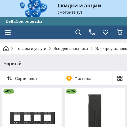
DeltaComputers.kz
Товары и услуги
Все для электрики
Электроустанов
Черный
Сортировка
0
Фильтры
–8%
–8%