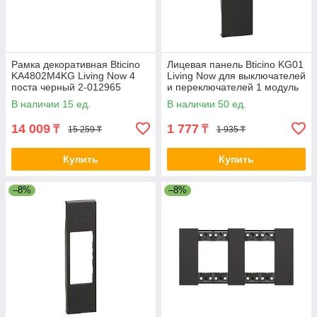
Рамка декоративная Bticino
Лицевая панель Bticino KG01
KA4802M4KG Living Now 4
Living Now для выключателей
поста черный 2-012965
и переключателей 1 модуль
черный 2-012966
В наличии 15 ед.
В наличии 50 ед.
14 009
1 777
₸
₸
15 259 ₸
1 935 ₸
Купить
Купить
–8%
–8%