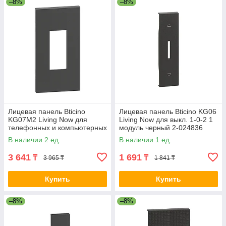
–8%
–8%
Лицевая панель Bticino
Лицевая панель Bticino KG06
KG07M2 Living Now для
Living Now для выкл. 1-0-2 1
телефонных и компьютерных
модуль черный 2-024836
розеток 2 модуля черный 2-
В наличии 2 ед.
В наличии 1 ед.
020027
3 641
1 691
₸
₸
3 965 ₸
1 841 ₸
Купить
Купить
–8%
–8%