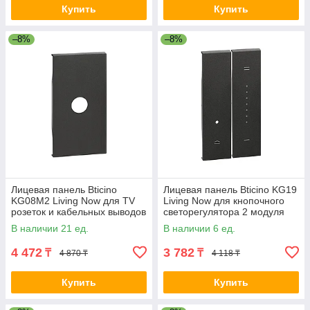
Купить
Купить
–8%
–8%
Лицевая панель Bticino
Лицевая панель Bticino KG19
KG08M2 Living Now для TV
Living Now для кнопочного
розеток и кабельных выводов
светорегулятора 2 модуля
2 модуля черный 2-020007
черный 2-020021
В наличии 21 ед.
В наличии 6 ед.
4 472
3 782
₸
₸
4 870 ₸
4 118 ₸
Купить
Купить