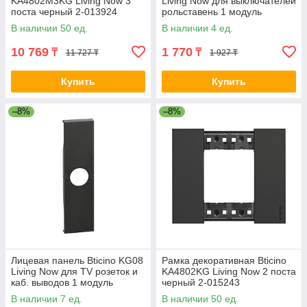
KA4802M3KG Living Now 3
Living Now для выключателей
поста черный 2-013924
рольставень 1 модуль
черный 2-013934
В наличии 50 ед.
В наличии 4 ед.
10 769
1 770
₸
₸
11 727 ₸
1 927 ₸
Купить
Купить
–8%
–8%
Лицевая панель Bticino KG08
Рамка декоративная Bticino
Living Now для TV розеток и
KA4802KG Living Now 2 поста
каб. выводов 1 модуль
черный 2-015243
черный 2-013935
В наличии 7 ед.
В наличии 50 ед.