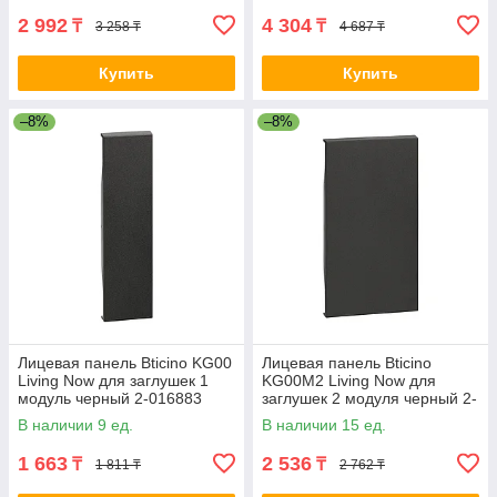
2 992
4 304
₸
₸
3 258 ₸
4 687 ₸
Купить
Купить
–8%
–8%
Лицевая панель Bticino KG00
Лицевая панель Bticino
Living Now для заглушек 1
KG00М2 Living Now для
модуль черный 2-016883
заглушек 2 модуля черный 2-
016886 KG00M2
В наличии 9 ед.
В наличии 15 ед.
1 663
2 536
₸
₸
1 811 ₸
2 762 ₸