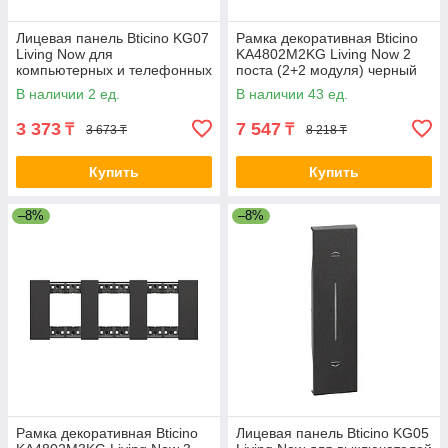
Лицевая панель Bticino KG07
Рамка декоративная Bticino
Living Now для
KA4802M2KG Living Now 2
компьютерных и телефонных
поста (2+2 модуля) черный
розеток 1 модуль черный 2-
2-013922
В наличии 2 ед.
В наличии 43 ед.
012973
3 373
7 547
₸
₸
3 673 ₸
8 218 ₸
Купить
Купить
–8%
–8%
Рамка декоративная Bticino
Лицевая панель Bticino KG05