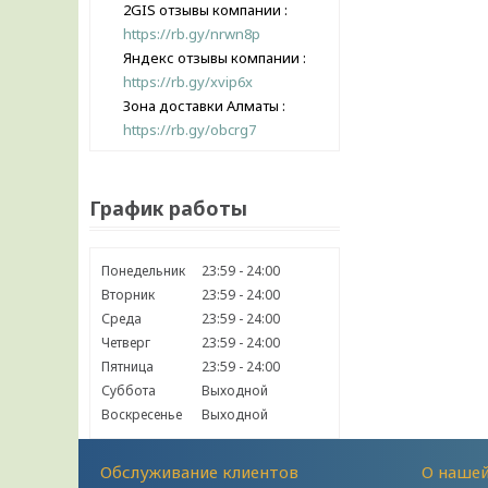
2GIS отзывы компании
https://rb.gy/nrwn8p
Яндекс отзывы компании
https://rb.gy/xvip6x
Зона доставки Алматы
https://rb.gy/obcrg7
График работы
Понедельник
23:59
24:00
Вторник
23:59
24:00
Среда
23:59
24:00
Четверг
23:59
24:00
Пятница
23:59
24:00
Суббота
Выходной
Воскресенье
Выходной
Обслуживание клиентов
О наше