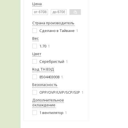
Цена
Страна производитель
Сделано в Тайване
1
Вес
1.70
1
Цвет
Серебристый
1
Код ТН ВЭД
8504403008
1
Безопасность
OPP/OVP/UVP/SCP/SIP
1
Дополнительное
охлаждение
1 вентилятор
1