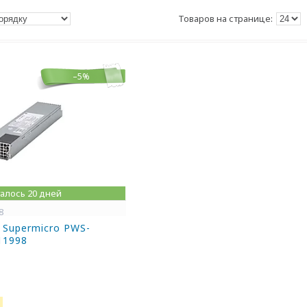
–5%
алось 20 дней
8
 Supermicro PWS-
11998