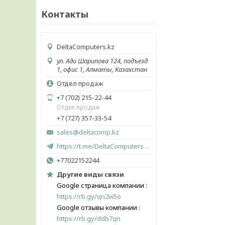
Контакты
DeltaComputers.kz
ул. Ади Шарипова 124, подъезд
1, офис 1, Алматы, Казахстан
Отдел продаж
+7 (702) 215-22-44
Отдел продаж
+7 (727) 357-33-54
sales@deltacomp.kz
https://t.me/DeltaComputers_kz
+77022152244
Другие виды связи
Google страница компании
https://rb.gy/qn2w5o
Google отзывы компании
https://rb.gy/ddb7qn