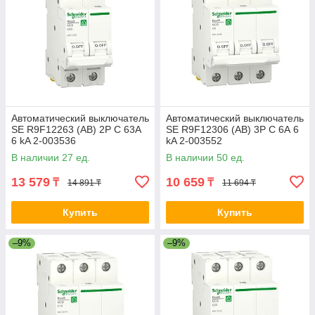
Автоматический выключатель
Автоматический выключатель
SE R9F12263 (АВ) 2P С 63А
SE R9F12306 (АВ) 3P С 6А 6
6 kA 2-003536
kA 2-003552
В наличии 27 ед.
В наличии 50 ед.
13 579
10 659
₸
₸
14 891 ₸
11 694 ₸
Купить
Купить
–9%
–9%