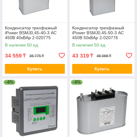
Конденсатор трехфазный
Конденсатор трехфазный
iPower BSMJ0,45-40-3 АС
iPower BSMJ0,45-50-3 АС
450В 40кВАр 2-020775
450В 50кВАр 2-020776
BSMJ0.45-40-3
BSMJ0.45-50-3
В наличии 50 ед.
В наличии 50 ед.
34 559
43 319
₸
₸
36 775 ₸
46 088 ₸
Купить
Купить
–6%
–6%