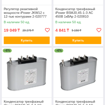
Регулятор реактивной
Конденсатор трехфазный
мощности iPower JKW12 с
iPower BSMJ0,45-1-3 АС
12-тью контурами 2-020777
450В 1кВАр 2-020810
BSMJ0.45-1-3
В наличии 50 ед.
В наличии 50 ед.
19 049
4 841
₸
₸
20 275 ₸
5 150 ₸
Купить
Купить
–6%
–6%
Конденсатор трехфазный
Конденсатор трехфазный