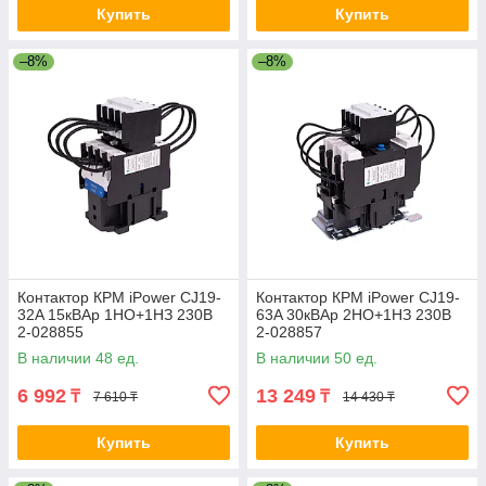
Купить
Купить
–8%
–8%
Контактор КРМ iPower CJ19-
Контактор КРМ iPower CJ19-
32A 15кВАр 1НО+1НЗ 230В
63A 30кВАр 2НО+1НЗ 230В
2-028855
2-028857
В наличии 48 ед.
В наличии 50 ед.
6 992
13 249
₸
₸
7 610 ₸
14 430 ₸
Купить
Купить