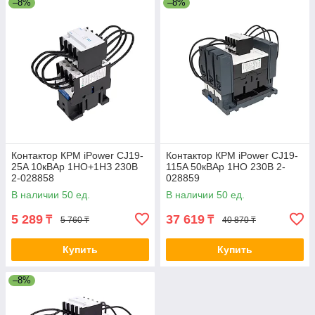
–8%
–8%
Контактор КРМ iPower CJ19-
Контактор КРМ iPower CJ19-
25A 10кВАр 1НО+1НЗ 230В
115A 50кВАр 1НО 230В 2-
2-028858
028859
В наличии 50 ед.
В наличии 50 ед.
5 289
37 619
₸
₸
5 760 ₸
40 870 ₸
Купить
Купить
–8%