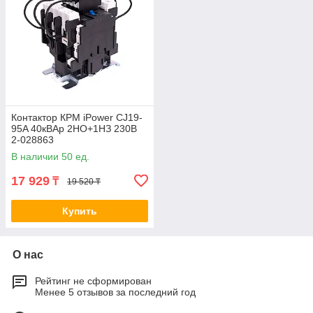
Контактор КРМ iPower CJ19-
95A 40кВАр 2НО+1НЗ 230В
2-028863
В наличии 50 ед.
17 929
₸
19 520 ₸
Купить
О нас
Рейтинг не сформирован
Менее 5 отзывов за последний год