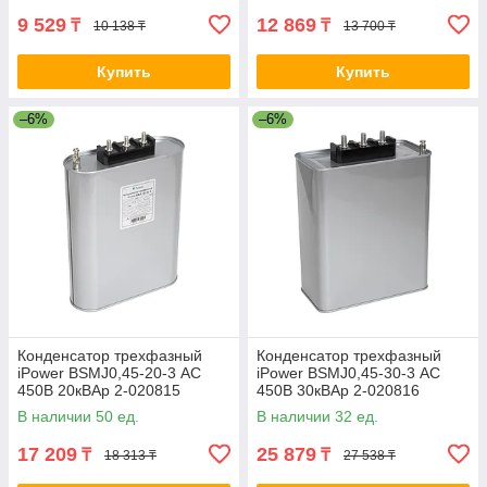
9 529
12 869
₸
₸
10 138 ₸
13 700 ₸
Купить
Купить
–6%
–6%
Конденсатор трехфазный
Конденсатор трехфазный
iPower BSMJ0,45-20-3 АС
iPower BSMJ0,45-30-3 АС
450В 20кВАр 2-020815
450В 30кВАр 2-020816
BSMJ0.45-20-3
BSMJ0.45-30-3
В наличии 50 ед.
В наличии 32 ед.
17 209
25 879
₸
₸
18 313 ₸
27 538 ₸