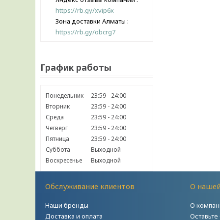
https://rb.gy/xvip6x
Зона доставки Алматы
https://rb.gy/obcrg7
График работы
Понедельник
23:59
24:00
Вторник
23:59
24:00
Среда
23:59
24:00
Четверг
23:59
24:00
Пятница
23:59
24:00
Суббота
Выходной
Воскресенье
Выходной
Обслуживание клиентов
О наше
Наши бренды
О компан
Доставка и оплата
Оставьте