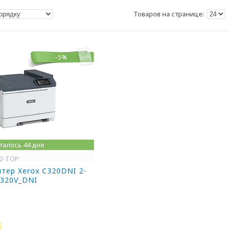
–5%
талось 44 дня
02-TOP
тер Xerox C320DNI 2-
C320V_DNI