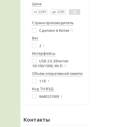
Цена
Страна производитель
Сделано в Китае
1
Вес
2
1
Интерфейсы
USB 2.0, Ethernet
10/100/1000, Wi-Fi
1
Объём оперативной памяти
1 Гб
1
Код ТН ВЭД
8443321009
1
Контакты