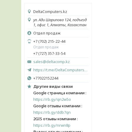
DeltaComputers.kz
ул. Ади Шарипова 124, подъезд
1, офис 1, Алматы, Казахстан
Отдел продаж
+7 (702) 215-22-44
Отдел продаж
+7 (727) 357-33-54
sales@deltacomp.kz
https://t.me/DeltaComputers_kz
+77022152244
Другие виды связи
Google страница компании
https://rb.gy/qn2w5o
Google отзывы компании
https://rb.gy/ddb7qn
2GIS отзывы компании
https://rb.gy/nrwn8p
Яндекс отзывы компании