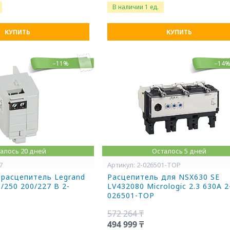
В наличии 1 ед.
КУПИТЬ
КУПИТЬ
–11%
–14
алось 20 дней
Осталось 5 дней
7
2-026501-TOP
расцепитель Legrand
Расцепитель для NSX630 SE
/250 200/227 В 2-
LV432080 Micrologic 2.3 630А 2
026501-TOP
572 264 ₸
494 999 ₸