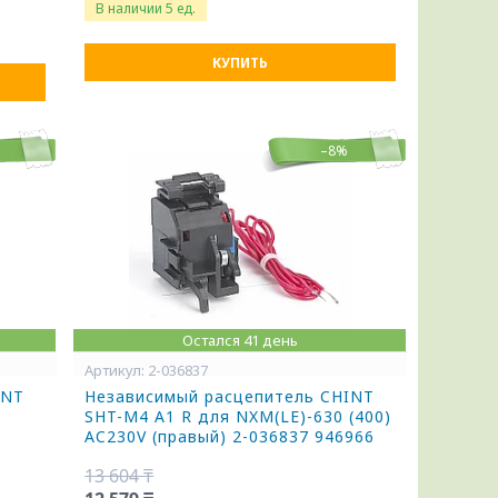
В наличии 5 ед.
КУПИТЬ
–8%
Остался 41 день
2-036837
INT
Независимый расцепитель CHINT
SHT-M4 A1 R для NXM(LE)-630 (400)
AC230V (правый) 2-036837 946966
13 604 ₸