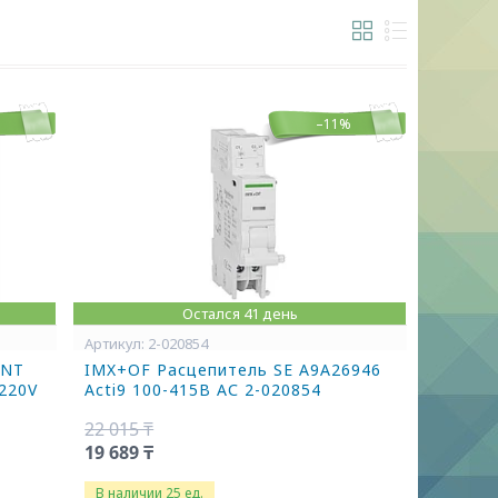
–11%
Остался 41 день
2-020854
INT
IMX+OF Расцепитель SE A9A26946
220V
Acti9 100-415В АС 2-020854
22 015 ₸
19 689 ₸
В наличии 25 ед.