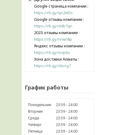
Google страница компании
https://rb.gy/qn2w5o
Google отзывы компании
https://rb.gy/ddb7qn
2GIS отзывы компании
https://rb.gy/nrwn8p
Яндекс отзывы компании
https://rb.gy/xvip6x
Зона доставки Алматы
https://rb.gy/obcrg7
График работы
Понедельник
23:59
24:00
Вторник
23:59
24:00
Среда
23:59
24:00
Четверг
23:59
24:00
Пятница
23:59
24:00