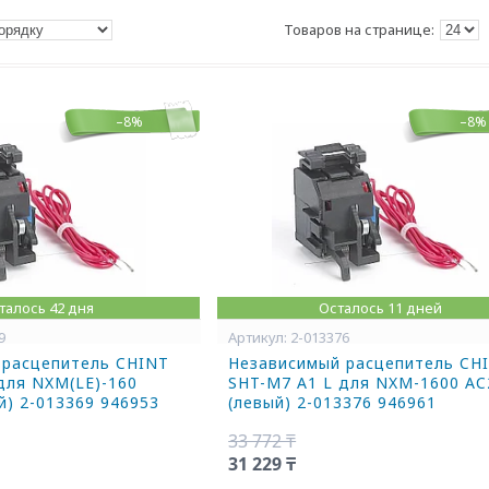
–8%
–8%
талось 42 дня
Осталось 11 дней
9
2-013376
 расцепитель CHINT
Независимый расцепитель CH
для NXM(LE)-160
SHT-M7 A1 L для NXM-1600 AC
й) 2-013369 946953
(левый) 2-013376 946961
33 772 ₸
31 229 ₸