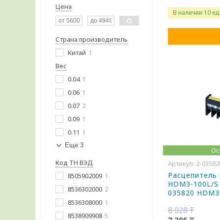
Цена
В наличии 10 ед
Страна производитель
Китай
1
Вес
0.04
1
0.06
1
0.07
2
0.09
1
0.11
1
Еще 3
Ос
Код ТН ВЭД
2-03582
Расцепитель 
8505902009
1
HDM3-100L/S 
8536302000
2
035820 HDM
8536308000
1
8 028 ₸
8538909908
5