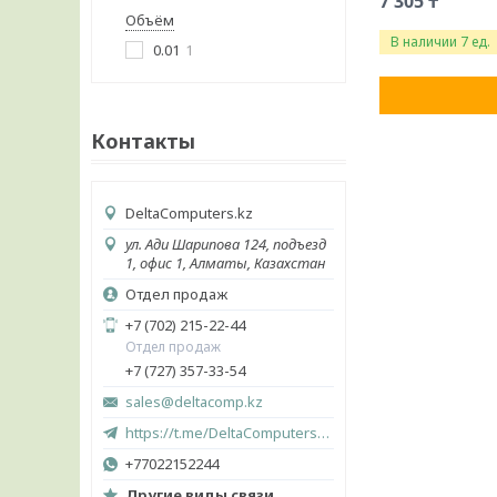
7 305 ₸
Объём
В наличии 7 ед.
0.01
1
Контакты
DeltaComputers.kz
ул. Ади Шарипова 124, подъезд
1, офис 1, Алматы, Казахстан
Отдел продаж
+7 (702) 215-22-44
Отдел продаж
+7 (727) 357-33-54
sales@deltacomp.kz
https://t.me/DeltaComputers_kz
+77022152244
Другие виды связи