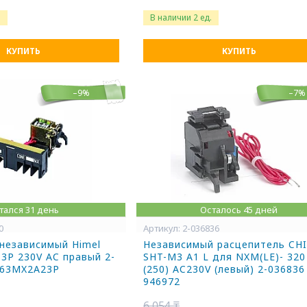
.
В наличии 2 ед.
КУПИТЬ
КУПИТЬ
–9%
–7%
тался 31 день
Осталось 45 дней
0
2-036836
независимый Himel
Независимый расцепитель CH
3P 230V AC правый 2-
SHT-M3 A1 L для NXM(LE)- 320
363MX2A23P
(250) AC230V (левый) 2-036836
946972
6 054 ₸