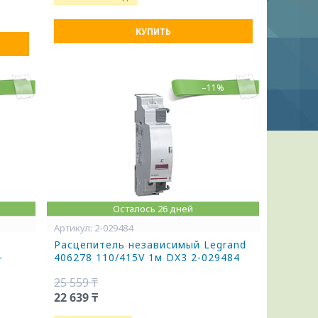
КУПИТЬ
%
–11%
Осталось 26 дней
2-029484
Расцепитель независимый Legrand
-
406278 110/415V 1м DX3 2-029484
25 559 ₸
22 639 ₸