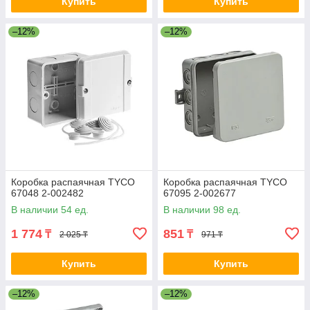
Купить
Купить
–12%
–12%
Коробка распаячная ТYCO
Коробка распаячная TYCO
67048 2-002482
67095 2-002677
В наличии 54 ед.
В наличии 98 ед.
1 774
851
₸
₸
2 025 ₸
971 ₸
Купить
Купить
–12%
–12%