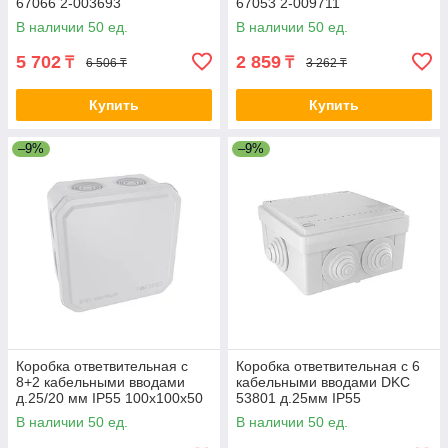
67066 2-003693
67053 2-009711
В наличии 50 ед.
В наличии 50 ед.
5 702
2 859
₸
₸
6 506 ₸
3 262 ₸
Купить
Купить
–9%
–9%
Коробка ответвительная с
Коробка ответвительная с 6
8+2 кабельными вводами
кабельными вводами DKC
д.25/20 мм IP55 100х100х50
53801 д.25мм IP55
мм 2-023361 53800
100х100х50 мм 2-025867
В наличии 50 ед.
В наличии 50 ед.