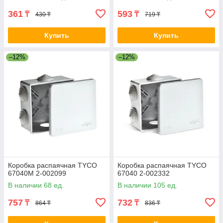
361
593
₸
₸
430 ₸
719 ₸
Купить
Купить
–12%
–12%
Коробка распаячная TYCO
Коробка распаячная TYCO
67040М 2-002099
67040 2-002332
В наличии 68 ед.
В наличии 105 ед.
757
732
₸
₸
864 ₸
836 ₸