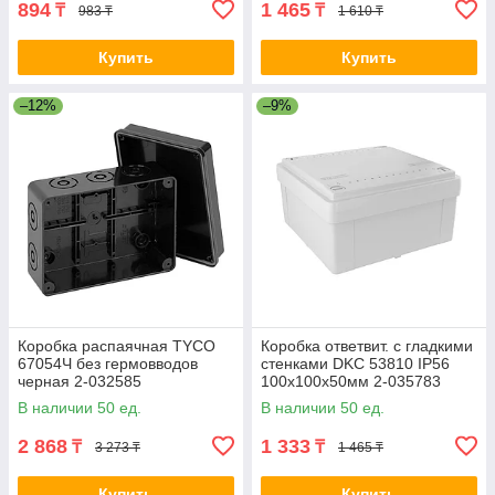
894
1 465
₸
₸
983 ₸
1 610 ₸
Купить
Купить
–12%
–9%
Коробка распаячная ТYCO
Коробка ответвит. с гладкими
67054Ч без гермовводов
стенками DKC 53810 IP56
черная 2-032585
100х100х50мм 2-035783
В наличии 50 ед.
В наличии 50 ед.
2 868
1 333
₸
₸
3 273 ₸
1 465 ₸
Купить
Купить