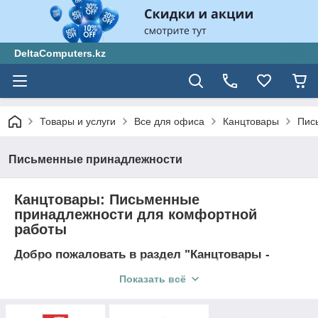
DeltaComputers.kz
Товары и услуги
Все для офиса
Канцтовары
Пис
Письменные принадлежности
Канцтовары: Письменные
принадлежности для комфортной
работы
Добро пожаловать в раздел "Канцтовары -
Письменные принадлежности"
Показать всё
Добро пожаловать в раздел "Канцтовары - Письменные
принадлежности" от DeltaComputers.kz! Здесь вы найдете
широкий выбор письменных принадлежностей, которые