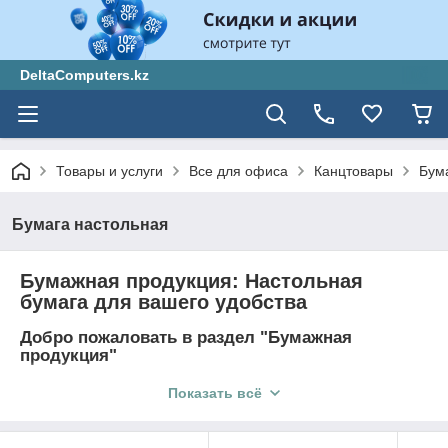
DeltaComputers.kz
Товары и услуги
Все для офиса
Канцтовары
Бум
Бумага настольная
Бумажная продукция: Настольная
бумага для вашего удобства
Добро пожаловать в раздел "Бумажная
продукция"
Добро пожаловать в раздел "Бумажная продукция" от
Показать всё
DeltaComputers.kz! Здесь вы найдете широкий выбор
настольной бумаги, которая обеспечит ваше удобство и
повысит эффективность работы на рабочем месте.