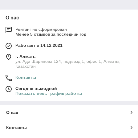
Мы гордимся тем, что наши клиенты довольны качеством и
производительностью наших всасывающих шлангов. Они
О нас
отмечают превосходную гибкость, надежное соединение и
удобство использования наших аксессуаров. Посетите
Рейтинг не сформирован
страницу
отзывов
, чтобы узнать, что говорят наши
Менее 5 отзывов за последний год
довольные клиенты.
Работает с 14.12.2021
Почему DetlaComputers.kz – ваш лучший выбор
DetlaComputers.kz
предлагает высококачественные
г. Алматы
всасывающие шланги, которые сделают вашу уборку более
ул. Ади Шарипова 124, подъезд 1, офис 1, Алматы,
эффективной и удобной. Мы гарантируем качество наших
Казахстан
товаров, предлагаем разнообразие моделей и обеспечиваем
профессиональное обслуживание. Посетите нашу главную
Контакты
страницу
detlacomputers.kz
, чтобы выбрать подходящий
Сегодня выходной
всасывающий шланг, который отвечает вашим требованиям.
Показать весь график работы
О нас
Контакты