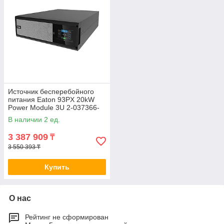
При выборе трехфазных ИБП от DeltaComputers.kz вы
получаете:
Качественные продукты: Мы предлагаем только
проверенные бренды и гарантируем высокое качество
нашей продукции.
Экспертное консультирование: Наши специалисты
всегда рады помочь вам с выбором наилучшего
решения для вашего бизнеса.
Источник бесперебойного
питания Eaton 93PX 20kW
Полное удовлетворение: Мы стремимся обеспечить
Power Module 3U 2-037366-
полное удовлетворение каждого клиента,
TOP 93PX20KIPM
В наличии 2 ед.
предоставляя надежные решения для электропитания.
Посетите наш сайт по ссылке
deltacomputers.kz
и
3 387 909
₸
выберите трехфазные ИБП для обеспечения
3 550 393 ₸
надежности и стабильности электропитания в вашем
бизнесе!
Купить
О нас
Рейтинг не сформирован