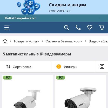
DeltaComputers.kz
Товары и услуги
Системы безопасности
Видеонабл
5 мегапиксельные IP видеокамеры
Сортировка
0
Фильтры
–6%
–9%