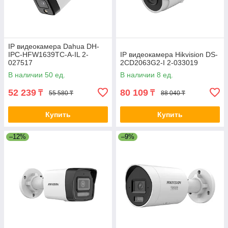
IP видеокамера Dahua DH-
IPC-HFW1639TC-A-IL 2-
IP видеокамера Hikvision DS-
027517
2CD2063G2-I 2-033019
В наличии 50 ед.
В наличии 8 ед.
52 239
80 109
₸
₸
55 580 ₸
88 040 ₸
Купить
Купить
–12%
–9%