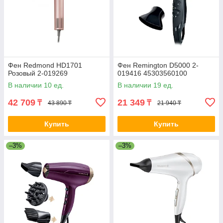
Фен Redmond HD1701
Фен Remington D5000 2-
Розовый 2-019269
019416 45303560100
В наличии 10 ед.
В наличии 19 ед.
42 709
21 349
₸
₸
43 890 ₸
21 940 ₸
Купить
Купить
–3%
–3%