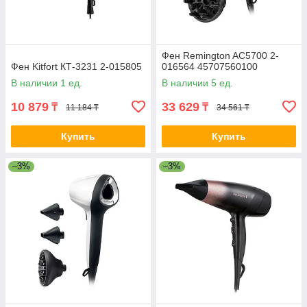
Фен Remington AC5700 2-
Фен Kitfort КТ-3231 2-015805
016564 45707560100
В наличии 1 ед.
В наличии 5 ед.
10 879
33 629
₸
₸
11 184 ₸
34 561 ₸
Купить
Купить
–3%
–3%