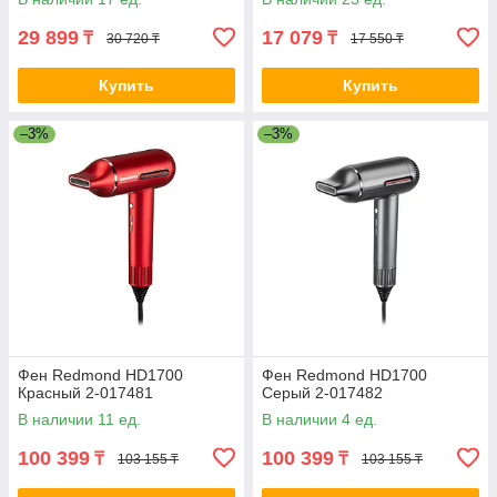
29 899
17 079
₸
₸
30 720 ₸
17 550 ₸
Купить
Купить
–3%
–3%
Фен Redmond HD1700
Фен Redmond HD1700
Красный 2-017481
Серый 2-017482
В наличии 11 ед.
В наличии 4 ед.
100 399
100 399
₸
₸
103 155 ₸
103 155 ₸