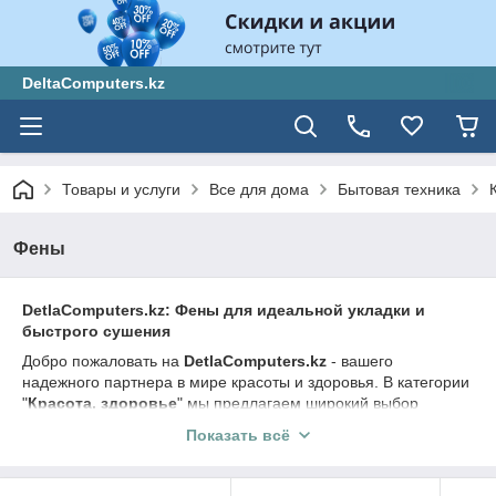
DeltaComputers.kz
Товары и услуги
Все для дома
Бытовая техника
Фены
DetlaComputers.kz: Фены для идеальной укладки и
быстрого сушения
Добро пожаловать на
DetlaComputers.kz
- вашего
надежного партнера в мире красоты и здоровья. В категории
"
Красота, здоровье
" мы предлагаем широкий выбор
высококачественных фенов, которые помогут вам создать
Показать всё
идеальную укладку и быстро высушить ваши волосы. Наши
фены обладают передовыми технологиями, мощностью и
удобством использования.