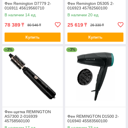
Фен Remington D7779 2-
Фен Remington D5305 2-
016911 45619560710
016923 45782560100
В наличии 14 ед.
В наличии 20 ед.
78 389
25 619
₸
₸
80 546 ₸
26 330 ₸
Купить
Купить
–3%
–3%
Фен-щетка REMINGTON
AS7300 2-016939
Фен REMINGTON D1500 2-
45758560100
016940 45583560100
В наличии 17 ед.
В наличии 23 ед.