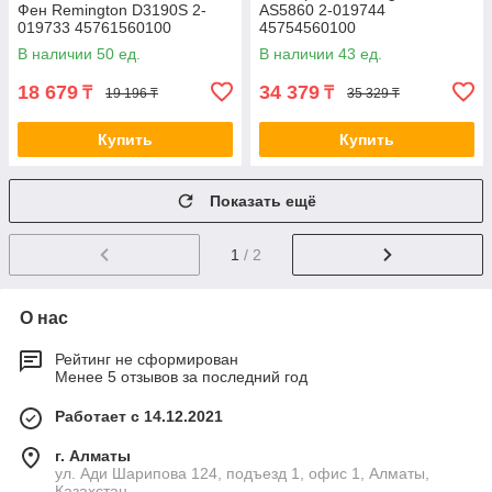
Фен Remington D3190S 2-
AS5860 2-019744
019733 45761560100
45754560100
В наличии 50 ед.
В наличии 43 ед.
18 679
34 379
₸
₸
19 196 ₸
35 329 ₸
Купить
Купить
Показать ещё
1
/ 2
О нас
Рейтинг не сформирован
Менее 5 отзывов за последний год
Работает с 14.12.2021
г. Алматы
ул. Ади Шарипова 124, подъезд 1, офис 1, Алматы,
Казахстан