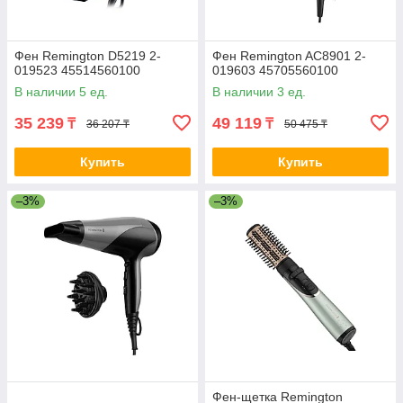
Фен Remington D5219 2-
Фен Remington AC8901 2-
019523 45514560100
019603 45705560100
В наличии 5 ед.
В наличии 3 ед.
35 239
49 119
₸
₸
36 207 ₸
50 475 ₸
Купить
Купить
–3%
–3%
Фен-щетка Remington