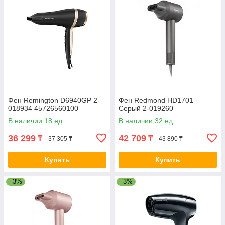
Фен Remington D6940GP 2-
Фен Redmond HD1701
018934 45726560100
Серый 2-019260
В наличии 18 ед.
В наличии 32 ед.
36 299
42 709
₸
₸
37 305 ₸
43 890 ₸
Купить
Купить
–3%
–3%