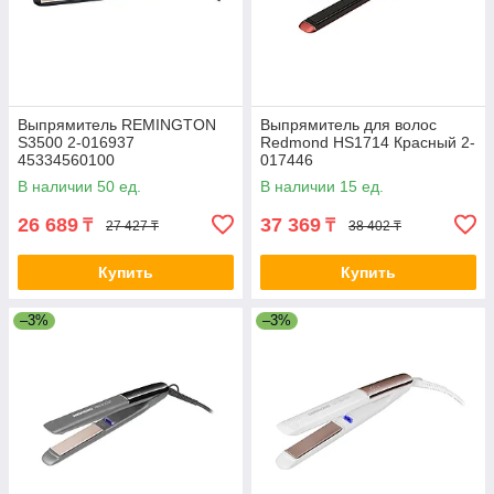
Выпрямитель REMINGTON
Выпрямитель для волос
S3500 2-016937
Redmond HS1714 Красный 2-
45334560100
017446
В наличии 50 ед.
В наличии 15 ед.
26 689
37 369
₸
₸
27 427 ₸
38 402 ₸
Купить
Купить
–3%
–3%