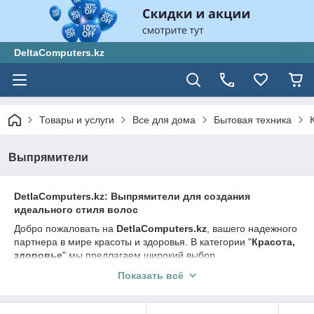
DeltaComputers.kz
Товары и услуги
Все для дома
Бытовая техника
Выпрямители
DetlaComputers.kz: Выпрямители для создания
идеального стиля волос
Добро пожаловать на
DetlaComputers.kz
, вашего надежного
партнера в мире красоты и здоровья. В категории "
Красота,
здоровье
" мы предлагаем широкий выбор
высококачественных выпрямителей, которые помогут вам
Показать всё
создать идеальный стиль для ваших волос. Наши
выпрямители обеспечат вам гладкость, блеск и
упорядоченность ваших волос, чтобы вы могли выглядеть