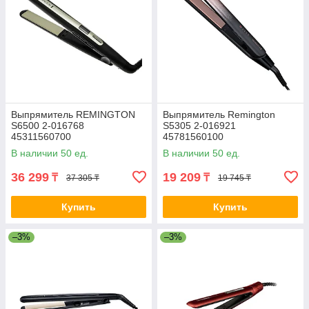
обслуживание. Посетите главную страницу нашего сайта
detlacomputers.kz
, чтобы ознакомиться с полным
ассортиментом и выбрать выпрямитель, который подойдет
именно вам.
Выпрямитель REMINGTON
Выпрямитель Remington
S6500 2-016768
S5305 2-016921
45311560700
45781560100
В наличии 50 ед.
В наличии 50 ед.
36 299
19 209
₸
₸
37 305 ₸
19 745 ₸
Купить
Купить
–3%
–3%