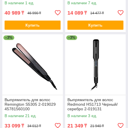
В наличии 1 ед.
В наличии 7 ед.
40 989
14 089
₸
₸
46 990 ₸
14 477 ₸
Купить
Купить
–3%
–3%
Выпрямитель для волос
Выпрямитель для волос
Remington S5305 2-019029
Redmond HS1713 Черный/
45781560100
серебро 2-019131
В наличии 21 ед.
В наличии 3 ед.
33 099
21 349
₸
₸
34 012 ₸
21 940 ₸