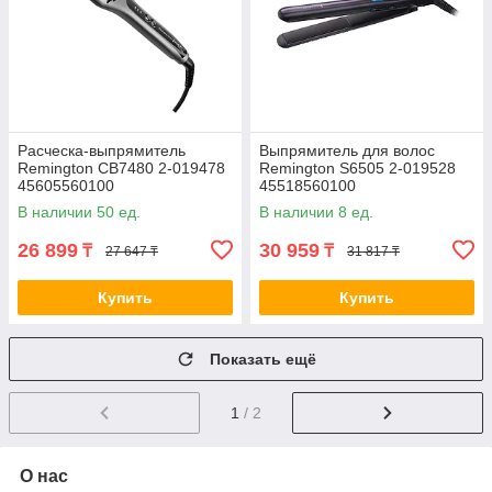
Расческа-выпрямитель
Выпрямитель для волос
Remington CB7480 2-019478
Remington S6505 2-019528
45605560100
45518560100
В наличии 50 ед.
В наличии 8 ед.
26 899
30 959
₸
₸
27 647 ₸
31 817 ₸
Купить
Купить
Показать ещё
1
/ 2
О нас