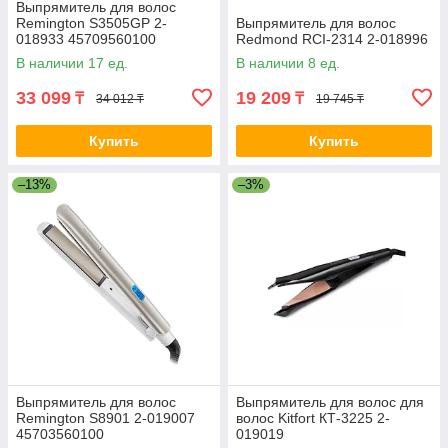
Выпрямитель для волос
Remington S3505GP 2-
Выпрямитель для волос
018933 45709560100
Redmond RCI-2314 2-018996
В наличии 17 ед.
В наличии 8 ед.
33 099
19 209
₸
₸
34 012 ₸
19 745 ₸
Купить
Купить
–13%
–3%
Выпрямитель для волос
Выпрямитель для волос для
Remington S8901 2-019007
волос Kitfort КТ-3225 2-
45703560100
019019