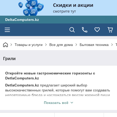
DeltaComputers.kz
Товары и услуги
Все для дома
Бытовая техника
Грили
Откройте новые гастрономические горизонты с
DetlaComputers.kz
DetlaComputers.kz
предлагает широкий выбор
высококачественных грилей, которые помогут вам создавать
неповторимые блюда и наслаждаться вкусом жареной пищи
прямо на вашей кухне или во дворе. Мы являемся
Показать всё
экспертами в области техники для кухни и поможем вам
выбрать идеальный гриль, отвечающий вашим потребностям
и позволяющий раскрыть новые гастрономические