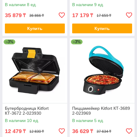
В наличии 8 ед.
В наличии 9 ед.
35 879
17 179
₸
₸
36 866 ₸
17 659 ₸
Купить
Купить
–3%
–3%
Бутербродница Kitfort
Пиццамейкер Kitfort КТ-3689
КТ-3672 2-023930
2-023969
В наличии 10 ед.
В наличии 5 ед.
12 479
36 629
₸
₸
12 830 ₸
37 634 ₸