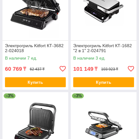
Электрогриль Kitfort КТ-3682
Электрогриль Kitfort КТ-1682
2-024018
"2 в 1" 2-024791
В наличии 7 ед.
В наличии 3 ед.
60 769
101 149
₸
₸
62 437 ₸
103 923 ₸
Купить
Купить
–3%
–3%