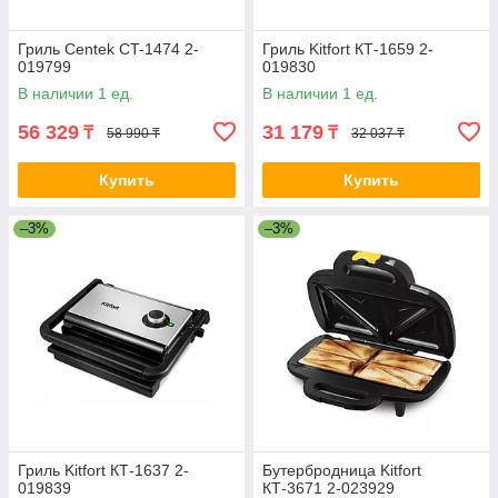
Посетите
DetlaComputers.kz
сегодня, чтобы выбрать
идеальный гриль и открыть новые гастрономические
возможности прямо у себя дома.
Гриль Centek CT-1474 2-
Гриль Kitfort КТ-1659 2-
019799
019830
В наличии 1 ед.
В наличии 1 ед.
56 329
31 179
₸
₸
58 990 ₸
32 037 ₸
Купить
Купить
–3%
–3%
Гриль Kitfort КТ-1637 2-
Бутербродница Kitfort
019839
КТ-3671 2-023929