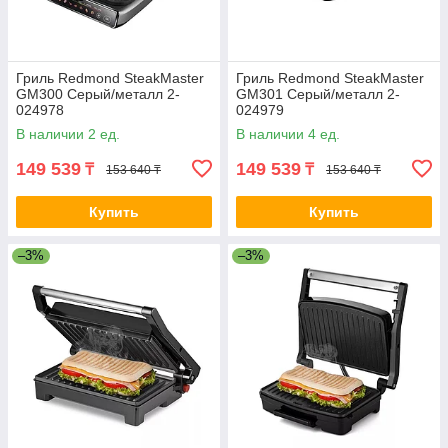
Гриль Redmond SteakMaster
Гриль Redmond SteakMaster
GM300 Серый/металл 2-
GM301 Серый/металл 2-
024978
024979
В наличии 2 ед.
В наличии 4 ед.
149 539
149 539
₸
₸
153 640 ₸
153 640 ₸
Купить
Купить
–3%
–3%