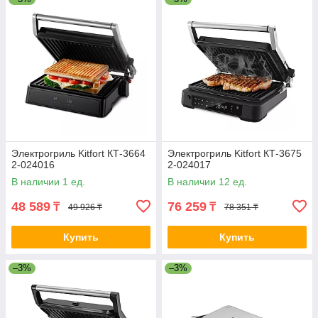
Электрогриль Kitfort КТ-3664
Электрогриль Kitfort КТ-3675
2-024016
2-024017
В наличии 1 ед.
В наличии 12 ед.
48 589
76 259
₸
₸
49 926 ₸
78 351 ₸
Купить
Купить
–3%
–3%