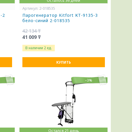
Осталось 36 дней
2-018535
5-2
Парогенератор Kitfort КТ-9135-3
бело-синий 2-018535
42 134 ₸
41 009 ₸
В наличии 2 ед.
КУПИТЬ
–3%
Остался 21 день