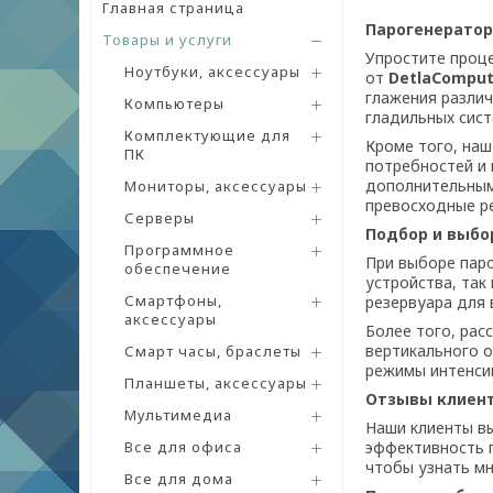
Главная страница
Парогенератор
Товары и услуги
Упростите проц
Ноутбуки, аксессуары
от
DetlaComput
глажения разли
Компьютеры
гладильных сист
Комплектующие для
Кроме того, наш
ПК
потребностей и
дополнительными
Мониторы, аксессуары
превосходные ре
Серверы
Подбор и выбо
Программное
При выборе пар
обеспечение
устройства, так
Смартфоны,
резервуара для 
аксессуары
Более того, ра
вертикального о
Смарт часы, браслеты
режимы интенсив
Планшеты, аксессуары
Отзывы клиент
Мультимедиа
Наши клиенты в
Все для офиса
эффективность г
чтобы узнать мн
Все для дома