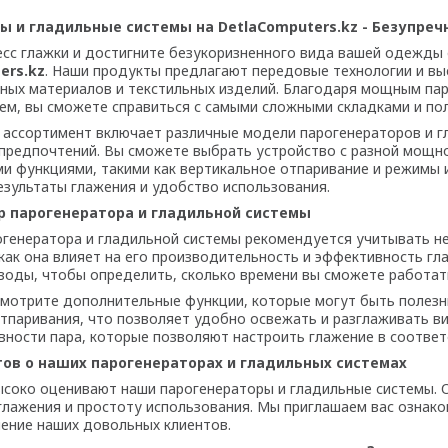
ы и гладильные системы на DetlaComputers.kz - Безупре
есс глажки и достигните безукоризненного вида вашей одежды
ers.kz
. Наши продукты предлагают передовые технологии и в
чных материалов и текстильных изделий. Благодаря мощным па
ем, вы сможете справиться с самыми сложными складками и по
 ассортимент включает различные модели парогенераторов и г
 предпочтений. Вы сможете выбрать устройство с разной мощн
 функциями, такими как вертикальное отпаривание и режимы и
зультаты глажения и удобство использования.
р парогенератора и гладильной системы
огенератора и гладильной системы рекомендуется учитывать 
 как она влияет на его производительность и эффективность гл
воды, чтобы определить, сколько времени вы сможете работат
ссмотрите дополнительные функции, которые могут быть полез
тпаривания, что позволяет удобно освежать и разглаживать 
ности пара, которые позволяют настроить глажение в соответс
ов о наших парогенераторах и гладильных системах
ысоко оценивают наши парогенераторы и гладильные системы. 
лажения и простоту использования. Мы приглашаем вас ознак
ение наших довольных клиентов.