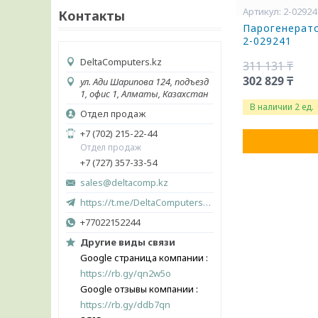
2-02924
Контакты
Парогенерато
2-029241
DeltaComputers.kz
311 131 ₸
302 829 ₸
ул. Ади Шарипова 124, подъезд
1, офис 1, Алматы, Казахстан
В наличии 2 ед.
Отдел продаж
+7 (702) 215-22-44
Отдел продаж
+7 (727) 357-33-54
sales@deltacomp.kz
https://t.me/DeltaComputers_kz
+77022152244
Другие виды связи
Google страница компании
https://rb.gy/qn2w5o
Google отзывы компании
https://rb.gy/ddb7qn