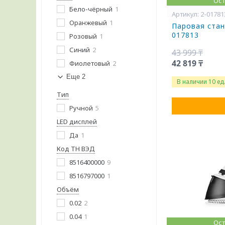
Ост
Бело-чёрный
1
2-01781
Оранжевый
1
Паровая станц
017813
Розовый
1
Синий
2
43 999 ₸
42 819 ₸
Фиолетовый
2
Еще 2
В наличии 10 ед
Тип
Ручной
5
LED дисплей
Да
1
Код ТН ВЭД
8516400000
9
8516797000
1
Объём
0.02
2
0.04
1
Ост