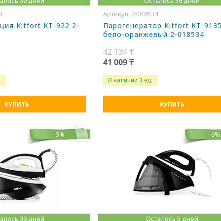
алось 39 дней
Осталось 36 дней
3
2-018534
ия Kitfort КТ-922 2-
Парогенератор Kitfort КТ-913
бело-оранжевый 2-018534
42 134 ₸
41 009 ₸
.
В наличии 3 ед.
КУПИТЬ
КУПИТЬ
–3%
–6%
алось 39 дней
Осталось 5 дней