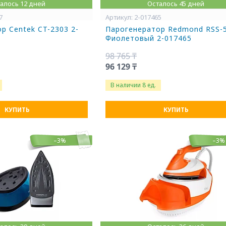
алось 12 дней
Осталось 45 дней
7
2-017465
р Centek CT-2303 2-
Парогенератор Redmond RSS-
Фиолетовый 2-017465
98 765 ₸
96 129 ₸
В наличии 8 ед.
КУПИТЬ
КУПИТЬ
–3%
–3%