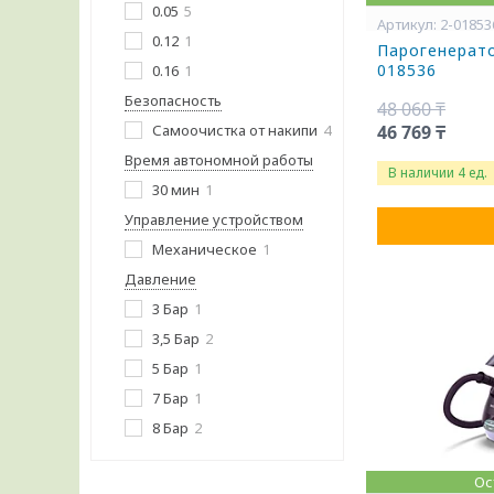
0.05
5
2-01853
0.12
1
Парогенерато
018536
0.16
1
Безопасность
48 060 ₸
Самоочистка от накипи
4
46 769 ₸
Время автономной работы
В наличии 4 ед.
30 мин
1
Управление устройством
Механическое
1
Давление
3 Бар
1
3,5 Бар
2
5 Бар
1
7 Бар
1
8 Бар
2
Ос