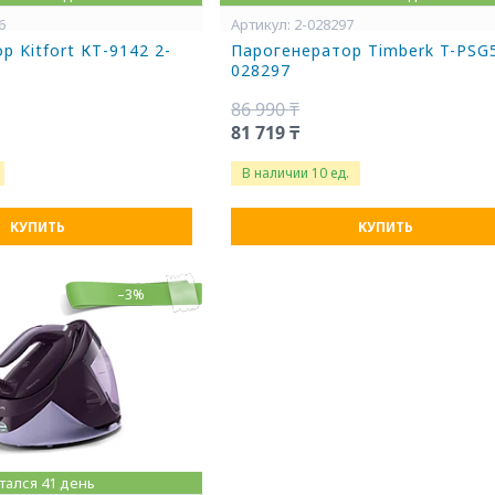
6
2-028297
р Kitfort КТ-9142 2-
Парогенератор Timberk T-PSG5
028297
86 990 ₸
81 719 ₸
В наличии 10 ед.
КУПИТЬ
КУПИТЬ
–3%
тался 41 день