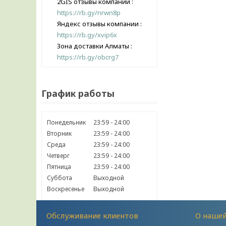
2GIS отзывы компании
https://rb.gy/nrwn8p
Яндекс отзывы компании
https://rb.gy/xvip6x
Зона доставки Алматы
https://rb.gy/obcrg7
График работы
Понедельник
23:59
24:00
Вторник
23:59
24:00
Среда
23:59
24:00
Четверг
23:59
24:00
Пятница
23:59
24:00
Суббота
Выходной
Воскресенье
Выходной
Обслуживание клиентов
О наше