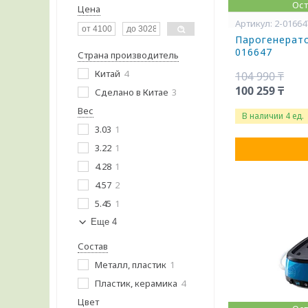
Ост
Цена
2-01664
Парогенерато
016647
Страна производитель
Китай
4
104 990 ₸
100 259 ₸
Сделано в Китае
3
Вес
В наличии 4 ед.
3.03
1
3.22
1
4.28
1
4.57
2
5.45
1
Еще 4
Состав
Металл, пластик
1
Пластик, керамика
4
Цвет