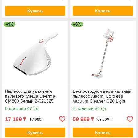
Купить
Купить
–4%
–6%
Пылесос для удаления
Беспроводной вертикальный
пылевого клеща Deerma
пылесос Xiaomi Cordless
CM800 Белый 2-021325
Vacuum Cleaner G20 Light
Белый 2-021465 C203
В наличии 47 ед.
В наличии 50 ед.
17 189
59 969
₸
₸
17 990 ₸
63 990 ₸
Купить
Купить