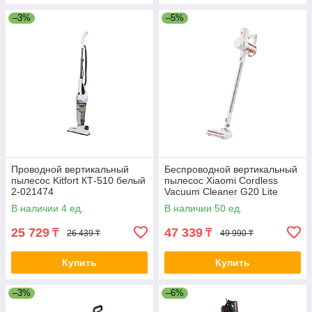
–3%
–5%
Проводной вертикальный
Беспроводной вертикальный
пылесос Kitfort КТ-510 белый
пылесос Xiaomi Cordless
2-021474
Vacuum Cleaner G20 Lite
Белый 2-021593 C203
В наличии 4 ед.
В наличии 50 ед.
25 729
47 339
₸
₸
26 439 ₸
49 990 ₸
Купить
Купить
–3%
–6%