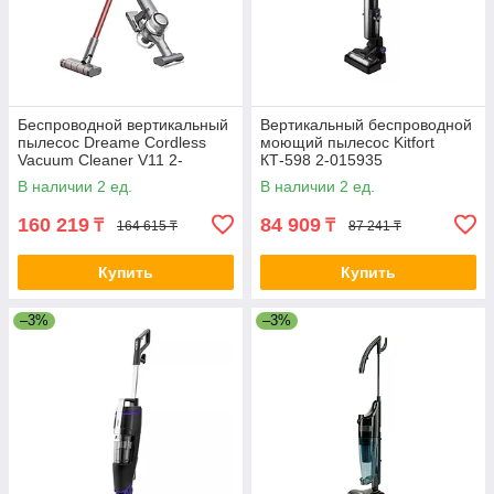
цены и качества.
Посетите нашу главную страницу
detlacomputers.kz
, чтобы
ознакомиться с полным ассортиментом и сделать свой
выбор сегодня.
Беспроводной вертикальный
Вертикальный беспроводной
пылесос Dreame Cordless
моющий пылесос Kitfort
Vacuum Cleaner V11 2-
КТ-598 2-015935
013876 VVN6
В наличии 2 ед.
В наличии 2 ед.
160 219
84 909
₸
₸
164 615 ₸
87 241 ₸
Купить
Купить
–3%
–3%