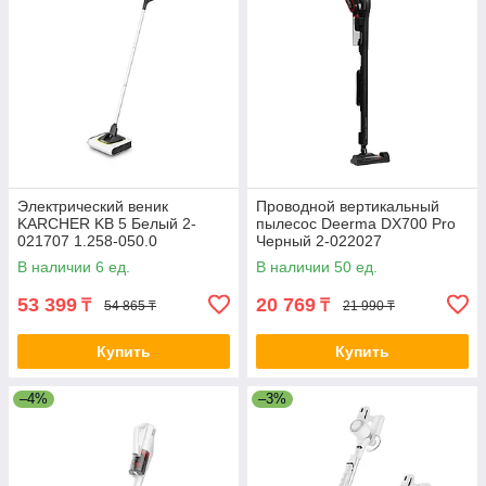
Электрический веник
Проводной вертикальный
KARCHER KB 5 Белый 2-
пылесос Deerma DX700 Pro
021707 1.258-050.0
Черный 2-022027
В наличии 6 ед.
В наличии 50 ед.
53 399
20 769
₸
₸
54 865 ₸
21 990 ₸
Купить
Купить
–4%
–3%