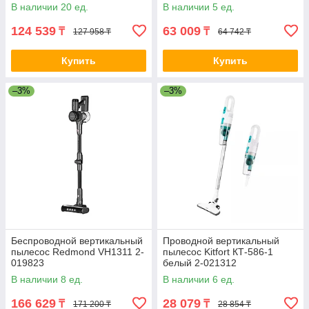
В наличии 20 ед.
В наличии 5 ед.
124 539
63 009
₸
₸
127 958 ₸
64 742 ₸
Купить
Купить
–3%
–3%
Беспроводной вертикальный
Проводной вертикальный
пылесос Redmond VH1311 2-
пылесос Kitfort КТ-586-1
019823
белый 2-021312
В наличии 8 ед.
В наличии 6 ед.
166 629
28 079
₸
₸
171 200 ₸
28 854 ₸