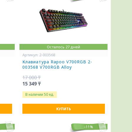
Осталось 27 дней
2-003568
Клавиатура Rapoo V700RGB 2-
003568 V700RGB Alloy
17 000 ₸
15 349 ₸
В наличии 50 ед.
КУПИТЬ
–11%