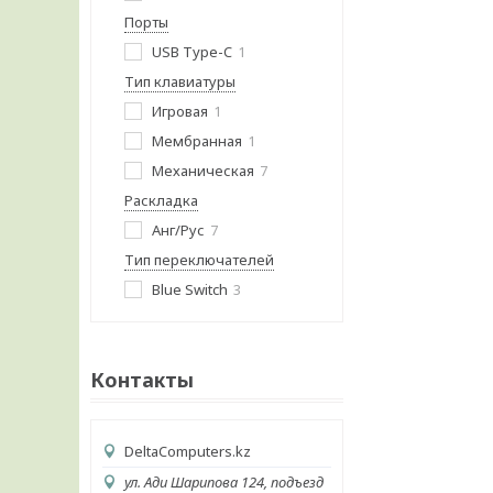
Порты
USB Type-C
1
Тип клавиатуры
Игровая
1
Мембранная
1
Механическая
7
Раскладка
Анг/Рус
7
Тип переключателей
Blue Switch
3
Контакты
DeltaComputers.kz
ул. Ади Шарипова 124, подъезд