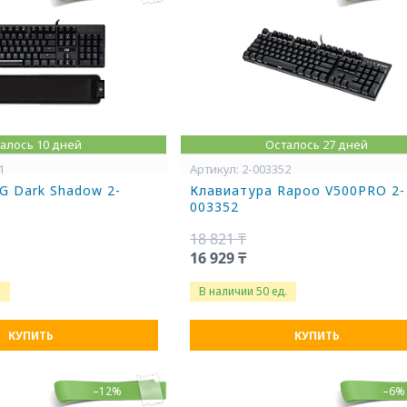
алось 10 дней
Осталось 27 дней
1
2-003352
G Dark Shadow 2-
Клавиатура Rapoo V500PRO 2-
003352
18 821 ₸
16 929 ₸
.
В наличии 50 ед.
КУПИТЬ
КУПИТЬ
–12%
–6%