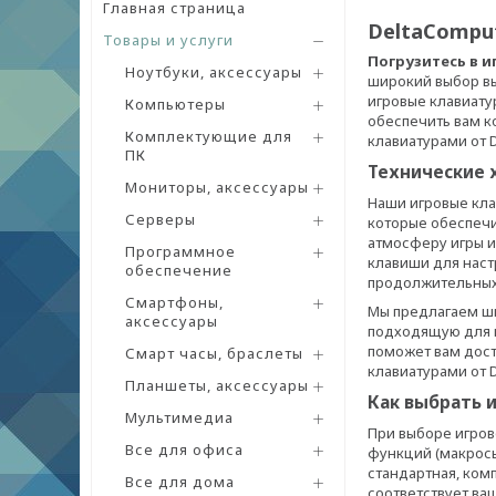
Главная страница
DeltaCompu
Товары и услуги
Погрузитесь в и
Ноутбуки, аксессуары
широкий выбор вы
игровые клавиат
Компьютеры
обеспечить вам к
Комплектующие для
клавиатурами от D
ПК
Технические 
Мониторы, аксессуары
Наши игровые кл
Серверы
которые обеспечи
атмосферу игры и
Программное
клавиши для наст
обеспечение
продолжительных
Смартфоны,
Мы предлагаем ши
аксессуары
подходящую для в
поможет вам дост
Смарт часы, браслеты
клавиатурами от D
Планшеты, аксессуары
Как выбрать 
Мультимедиа
При выборе игров
Все для офиса
функций (макросы
стандартная, ком
Все для дома
соответствует ва