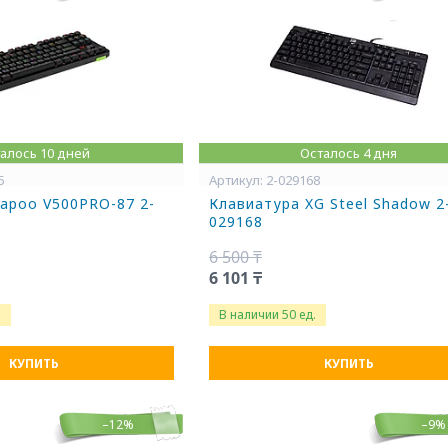
алось 10 дней
Осталось 4 дня
5
2-029168
apoo V500PRO-87 2-
Клавиатура XG Steel Shadow 2
029168
6 500 ₸
6 101 ₸
.
В наличии 50 ед.
КУПИТЬ
КУПИТЬ
–12%
–9%