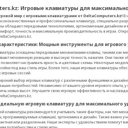
ters.kz: Игровые клавиатуры для максимальн
гровой мир с игровыми клавиатурами от DeltaComputers.kz!
В 
сококачественных и профессиональных клавиатур, специально разр
уры обладают передовыми технологиями, эргономичным дизайном и
омфорт, точность и максимальную производительность в играх. Откр
eltaComputers.kz.
характеристики: Мощные инструменты для игрового 
авиатуры оснащены передовыми механизмами клавиш, такими как м
вают мгновенную реакцию и высокую точность нажатия. Они также о
 позволяет настраивать яркость и цветовые схемы. Некоторые мод
ройки под ваш стиль игры. Более того, наши игровые клавиатуры об
 игровых сессий.
рокий выбор игровых клавиатур с различными функциями и дизайно
аших потребностей. Независимо от вашего уровня игрового опыта, у н
ичь новых высот. Улучшите свою игровую эффективность и наслажд
eltaComputers.kz.
идеальную игровую клавиатуру для максимального у
ой клавиатуры рекомендуется учитывать такие факторы, как тип мех
, программируемые клавиши), эргономика и дизайн. Также важно уч
пактная или разделенная. Наши эксперты с удовольствием помогут ва
шим потребностям и стилю игры.