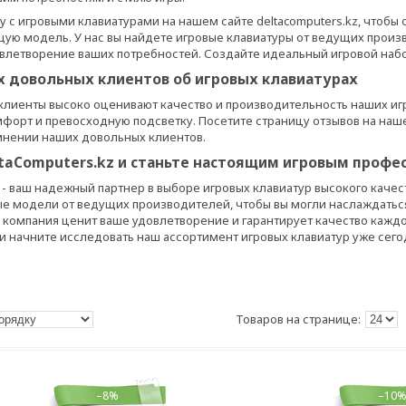
у с игровыми клавиатурами на нашем сайте deltacomputers.kz, чтоб
ую модель. У нас вы найдете игровые клавиатуры от ведущих произв
влетворение ваших потребностей. Создайте идеальный игровой набор 
 довольных клиентов об игровых клавиатурах
лиенты высоко оценивают качество и производительность наших игр
мфорт и превосходную подсветку. Посетите страницу отзывов на наш
мнении наших довольных клиентов.
taComputers.kz и станьте настоящим игровым профе
z - ваш надежный партнер в выборе игровых клавиатур высокого каче
 модели от ведущих производителей, чтобы вы могли наслаждатьс
компания ценит ваше удовлетворение и гарантирует качество каждог
и начните исследовать наш ассортимент игровых клавиатур уже сего
–8%
–10