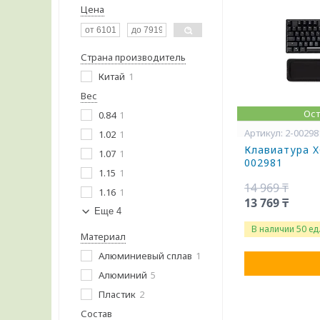
Цена
Страна производитель
Китай
1
Вес
Ост
0.84
1
2-00298
1.02
1
Клавиатура X
1.07
1
002981
1.15
1
14 969 ₸
1.16
1
13 769 ₸
Еще 4
В наличии 50 ед
Материал
Алюминиевый сплав
1
Алюминий
5
Пластик
2
Состав