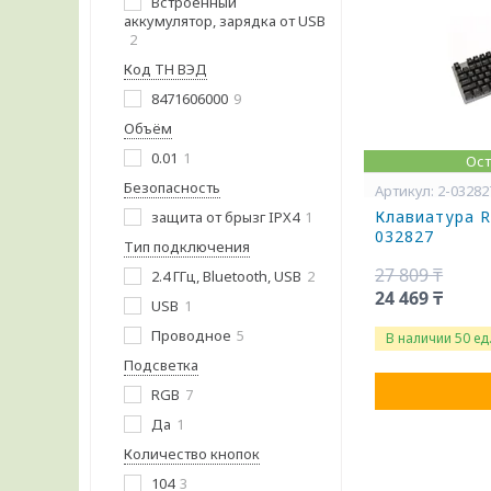
Встроенный
аккумулятор, зарядка от USB
2
Код ТН ВЭД
8471606000
9
Объём
0.01
1
Ост
Безопасность
2-03282
Клавиатура R
защита от брызг IPX4
1
032827
Тип подключения
27 809 ₸
2.4 ГГц, Bluetooth, USB
2
24 469 ₸
USB
1
Проводное
5
В наличии 50 ед
Подсветка
RGB
7
Да
1
Количество кнопок
104
3