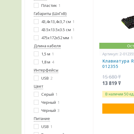
Пластик
1
Габариты (ШхГхВ)
43,4х13,4х3,7 см
1
43.5x13.5x3.5 см
1
475х172х52 мм
1
Длина кабеля
Ост
1,5 м
1
2-01235
Клавиатура R
1,8 м
4
012355
Интерфейсы
15 680 ₸
USB
2
13 819 ₸
Цвет
Серый
1
В наличии 50 ед
Черный
1
Чёрный
3
Питание
USB
1