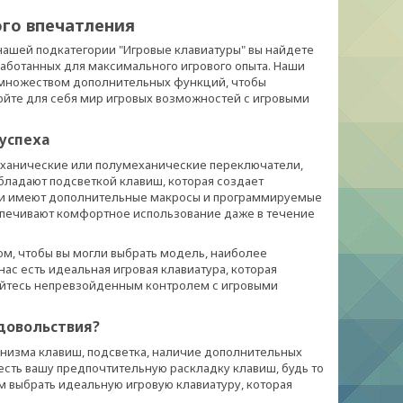
ого впечатления
нашей подкатегории "Игровые клавиатуры" вы найдете
аботанных для максимального игрового опыта. Наши
 множеством дополнительных функций, чтобы
ойте для себя мир игровых возможностей с игровыми
успеха
еханические или полумеханические переключатели,
бладают подсветкой клавиш, которая создает
ели имеют дополнительные макросы и программируемые
еспечивают комфортное использование даже в течение
м, чтобы вы могли выбрать модель, наиболее
ас есть идеальная игровая клавиатура, которая
айтесь непревзойденным контролем с игровыми
довольствия?
анизма клавиш, подсветка, наличие дополнительных
есть вашу предпочтительную раскладку клавиш, будь то
м выбрать идеальную игровую клавиатуру, которая