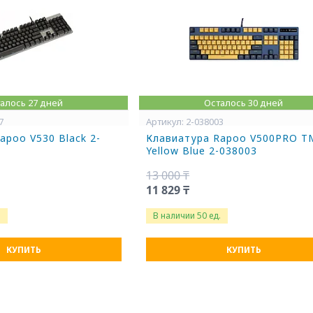
алось 27 дней
Осталось 30 дней
7
2-038003
apoo V530 Black 2-
Клавиатура Rapoo V500PRO T
Yellow Blue 2-038003
13 000 ₸
11 829 ₸
.
В наличии 50 ед.
КУПИТЬ
КУПИТЬ