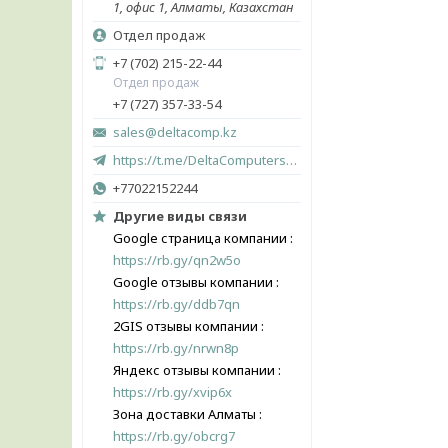
1, офис 1, Алматы, Казахстан
Отдел продаж
+7 (702) 215-22-44
Отдел продаж
+7 (727) 357-33-54
sales@deltacomp.kz
https://t.me/DeltaComputers_kz
+77022152244
Другие виды связи
Google страница компании
https://rb.gy/qn2w5o
Google отзывы компании
https://rb.gy/ddb7qn
2GIS отзывы компании
https://rb.gy/nrwn8p
Яндекс отзывы компании
https://rb.gy/xvip6x
Зона доставки Алматы
https://rb.gy/obcrg7