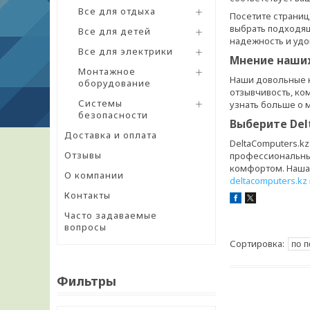
Все для отдыха
Посетите страниц
выбрать подходящ
Все для детей
надежность и удо
Все для электрики
Мнение наших
Монтажное
Наши довольные к
оборудование
отзывчивость, ко
Системы
узнать больше о 
безопасности
Выберите Del
Доставка и оплата
DeltaComputers.k
Отзывы
профессиональные
комфортом. Наша 
О компании
deltacomputers.kz
Контакты
Часто задаваемые
вопросы
Фильтры