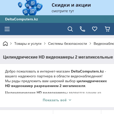
DeltaComputers.kz
Товары и услуги
Системы безопасности
Видеонабл
Цилиндрические HD видеокамеры 2 мегапиксельные
Добро пожаловать в интернет-магазин
DeltaComputers.kz
-
вашего надежного партнера в области видеонаблюдения!
Мы рады предложить вам широкий выбор
цилиндрических
HD видеокамер разрешением 2 мегапикселя
.
Цилиндрические HD видеокамеры
являются одним из
наиболее популярных решений для систем
Показать всё
видеонаблюдения. Они обладают высоким качеством
изображения, позволяя зафиксировать детали и события с
большой четкостью. Благодаря своей компактной форме и