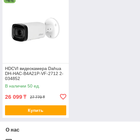
–6%
мегапикселя
вместе с
DeltaComputers.kz
и получите
надежное и качественное видеонаблюдение, которое
поможет вам быть в курсе происходящего и защитить то, что
вам дорого.
HDCVI видеокамера Dahua
DH-HAC-B4A21P-VF-2712 2-
034852
В наличии 50 ед.
26 099
₸
27 770 ₸
Купить
О нас