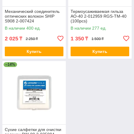
Механический соединитель
Термоусаживаемая гильза
оптических волокон SHIP
AO-40 2-012959 RGS-TM-40
S908 2-007424
(100pcs)
В наличии 400 ед.
В наличии 277 ед.
2 025
1 350
₸
₸
2 250 ₸
1 500 ₸
Купить
Купить
–14%
Сухие салфетки для очистки