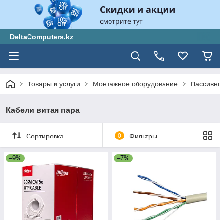
DeltaComputers.kz
Товары и услуги
Монтажное оборудование
Пассивно
Кабели витая пара
Сортировка
0
Фильтры
–9%
–7%