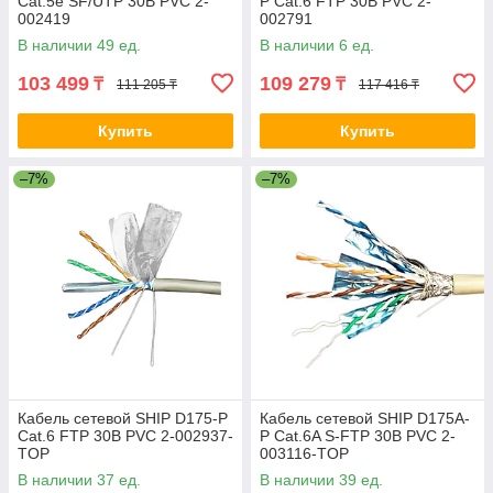
Cat.5e SF/UTP 30В PVC 2-
P Cat.6 FTP 30В PVC 2-
002419
002791
В наличии 49 ед.
В наличии 6 ед.
103 499
109 279
₸
₸
111 205 ₸
117 416 ₸
Купить
Купить
–7%
–7%
Кабель сетевой SHIP D175-P
Кабель сетевой SHIP D175A-
Cat.6 FTP 30В PVC 2-002937-
P Cat.6A S-FTP 30В PVC 2-
TOP
003116-TOP
В наличии 37 ед.
В наличии 39 ед.