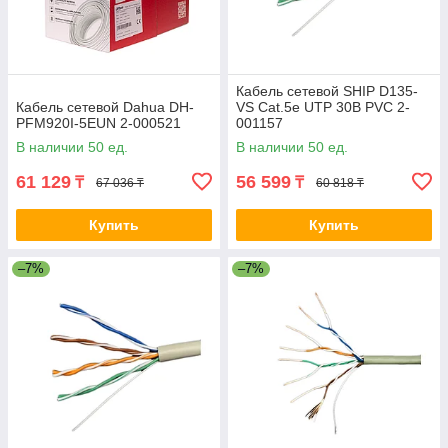
Кабель сетевой SHIP D135-
Кабель сетевой Dahua DH-
VS Cat.5e UTP 30В PVC 2-
PFM920I-5EUN 2-000521
001157
В наличии 50 ед.
В наличии 50 ед.
61 129
56 599
₸
₸
67 036 ₸
60 818 ₸
Купить
Купить
–7%
–7%