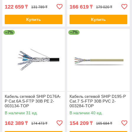
122 659
166 619
₸
₸
131 789 ₸
179 020 ₸
Купить
Купить
–7%
–7%
Кабель сетевой SHIP D176A-
Кабель сетевой SHIP D195-P
P Cat.6A S-FTP 30В PE 2-
Cat.7 S-FTP 30В PVC 2-
003134-TOP
003284-TOP
В наличии 31 ед.
В наличии 40 ед.
162 389
154 209
₸
₸
174 473 ₸
165 684 ₸