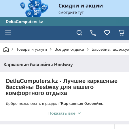
DeltaComputers.kz
Товары и услуги
Все для отдыха
Бассейны, аксессу
Каркасные бассейны Bestway
DetlaComputers.kz - Лучшие каркасные
бассейны Bestway для вашего
комфортного отдыха
Добро пожаловать в раздел "
Каркасные бассейны
Bestway
" на
DetlaComputers.kz
- вашем источнике лучших
Показать всё
решений для создания комфортной зоны отдыха и
развлечений у вас дома. Мы предлагаем широкий выбор
каркасных бассейнов Bestway, которые позволят вам