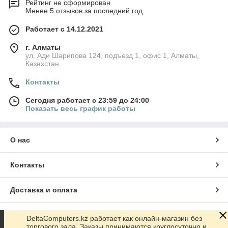
Рейтинг не сформирован
Менее 5 отзывов за последний год
Наши клиенты высоко оценивают надежность и простоту
использования наших кронштейнов.
Работает с 14.12.2021
Посетите нашу страницу с отзывами по ссылке
deltacomputers.kz/testimonials
и узнайте больше
г. Алматы
отзывов от наших довольных клиентов.
ул. Ади Шарипова 124, подъезд 1, офис 1, Алматы,
Казахстан
🏆 Почему выбирают нас: Качество и
надежность 🏆
Контакты
DeltaComputers.kz - ваш надежный партнер в области
Сегодня работает с 23:59 до 24:00
демонстрационного оборудования и аксессуаров. Покупая
Показать весь график работы
кронштейн для проектора у нас, вы получаете:
Гарантию качества: Все наши кронштейны проходят
строгие испытания на прочность и надежность.
О нас
Профессиональное консультирование: Наши
эксперты всегда готовы помочь вам с выбором и
Контакты
ответить на все ваши вопросы.
Быструю доставку: Мы оперативно доставим
Доставка и оплата
кронштейн прямо к вам.
🌐 Посетите DeltaComputers.kz и выберите
идеальный кронштейн для вашего проектора 🌐
График работы
DeltaComputers.kz работает как онлайн-магазин без
торгового зала. Заказы принимаются круглосуточно и