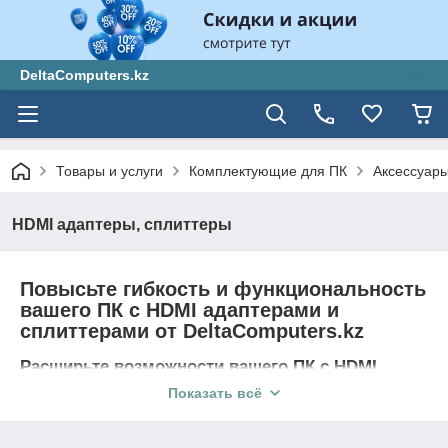
DeltaComputers.kz
Товары и услуги
Комплектующие для ПК
Аксессуары
HDMI адаптеры, сплиттеры
Повысьте гибкость и функциональность
вашего ПК с HDMI адаптерами и
сплиттерами от DeltaComputers.kz
Расширьте возможности вашего ПК с HDMI
адаптерами и сплиттерами от DeltaComputers.kz
Показать всё
Добро пожаловать на DeltaComputers.kz, вашего надежного
партнера по аксессуарам для ПК. Мы предлагаем широкий