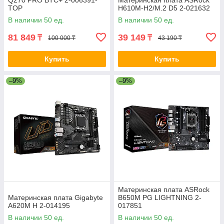
Q270 PRO BTC+ 2-006391-
Материнская плата ASRock
TOP
H610M-H2/M.2 D5 2-021632
В наличии 50 ед.
В наличии 50 ед.
81 849
39 149
₸
₸
100 000 ₸
43 190 ₸
Купить
Купить
–9%
–9%
Материнская плата ASRock
Материнская плата Gigabyte
B650M PG LIGHTNING 2-
A620M H 2-014195
017851
В наличии 50 ед.
В наличии 50 ед.