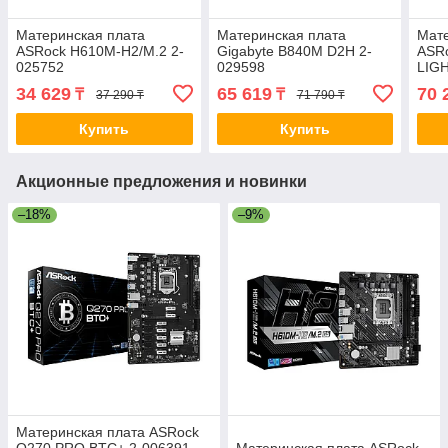
Материнская плата
Материнская плата
Мате
ASRock H610M-H2/M.2 2-
Gigabyte B840M D2H 2-
ASR
025752
029598
LIG
34 629
65 619
70 
₸
₸
37 290 ₸
71 790 ₸
Купить
Купить
Акционные предложения и новинки
–18%
–9%
Материнская плата ASRock