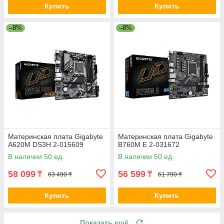
Купить
Купить
–8%
–8%
Материнская плата Gigabyte
Материнская плата Gigabyte
A620M DS3H 2-015609
B760M E 2-031672
В наличии 50 ед.
В наличии 50 ед.
58 099
56 599
₸
₸
63 490 ₸
61 790 ₸
Купить
Купить
Показать ещё