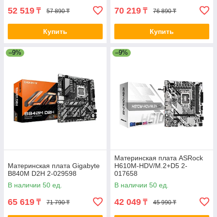
52 519
70 219
₸
₸
57 890 ₸
76 890 ₸
Купить
Купить
–9%
–9%
Материнская плата ASRock
Материнская плата Gigabyte
H610M-HDV/M.2+D5 2-
B840M D2H 2-029598
017658
В наличии 50 ед.
В наличии 50 ед.
65 619
42 049
₸
₸
71 790 ₸
45 990 ₸