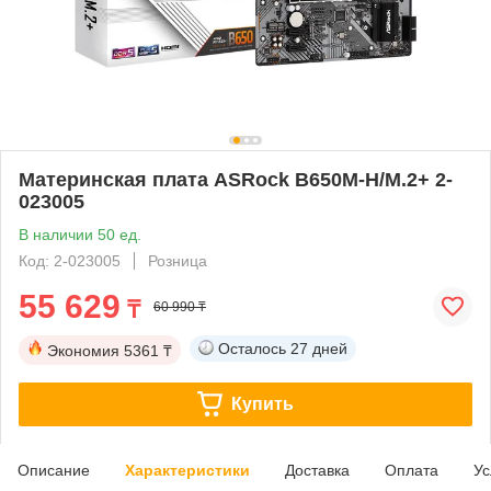
Материнская плата ASRock B650M-H/M.2+ 2-
023005
В наличии 50 ед.
Код: 2-023005
Розница
55 629
₸
60 990 ₸
Осталось
27 дней
Экономия
5361 ₸
Купить
Описание
Характеристики
Доставка
Оплата
Ус