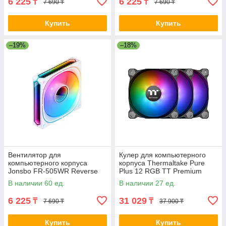
6 225
6 225
₸
₸
7 690 ₸
7 690 ₸
Купить
Купить
–19%
–18%
Вентилятор для
Кулер для компьютерного
компьютерного корпуса
корпуса Thermaltake Pure
Jonsbo FR-505WR Reverse
Plus 12 RGB TT Premium
White 2-032391 FR-505WR
Edition (3-Fan Pack) 2-008548
В наличии 60 ед.
В наличии 27 ед.
White
6 225
31 029
₸
₸
7 690 ₸
37 900 ₸
Купить
Купить