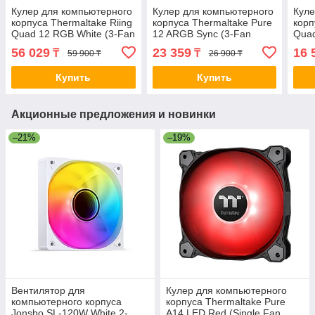
Кулер для компьютерного
Кулер для компьютерного
Куле
корпуса Thermaltake Riing
корпуса Thermaltake Pure
корп
Quad 12 RGB White (3-Fan
12 ARGB Sync (3-Fan
Qua
Pack) 2-009545 CL-F100-
Pack) White 2-008557 CL-
CL-
56 029
23 359
16 
₸
₸
59 900 ₸
26 900 ₸
PL12SW-A
F127-PL12SW-A
Купить
Купить
Акционные предложения и новинки
–21%
–19%
Вентилятор для
Кулер для компьютерного
компьютерного корпуса
корпуса Thermaltake Pure
Jonsbo SL-120W White 2-
A14 LED Red (Single Fan