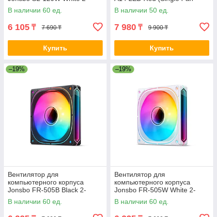
021790
Pack) 2-008427 CL-F110-
В наличии 60 ед.
В наличии 50 ед.
PL14RE-A
6 105
7 980
₸
₸
7 690 ₸
9 900 ₸
Купить
Купить
–19%
–19%
Вентилятор для
Вентилятор для
компьютерного корпуса
компьютерного корпуса
Jonsbo FR-505B Black 2-
Jonsbo FR-505W White 2-
021787
021788
В наличии 60 ед.
В наличии 60 ед.