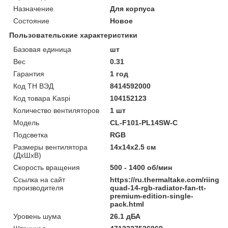
Назначение
Для корпуса
Состояние
Новое
Пользовательские характеристики
Базовая единица
шт
Вес
0.31
Гарантия
1 год
Код ТН ВЭД
8414592000
Код товара Kaspi
104152123
Количество вентиляторов
1 шт
Модель
CL-F101-PL14SW-C
Подсветка
RGB
Размеры вентилятора
14x14x2.5 см
(ДхШхВ)
Скорость вращения
500 - 1400 об/мин
Ссылка на сайт
https://ru.thermaltake.com/riing-
производителя
quad-14-rgb-radiator-fan-tt-
premium-edition-single-
pack.html
Уровень шума
26.1 дБА