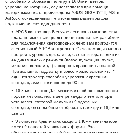
способных отображать палитру в 16,8млн. цветов,
управление которыми, осуществляется при помощи
материнских плата производства ASUS, GIGABYTE, MSI и
AsRock, оснащенными пятивольтным разъёмом для
подключения светодиодных лент.
ARGB контроллер В случае если ваша материнская
плата не имеет специального пятивольтным разъёмом
для подключения светодиодных лент, вам пригодится
специальный ARGB контроллер. С его помощью можно
настроить уровень яркости подсветки, выбрать один из
ее динамических режимов (поток, пульсация, пульс,
мигание, волна и тд.) и скорость вращения лопастей.
При желании, подсветку и вовсе можно выключить. *
один контроллер способен управлять адресными
светодиодами в количестве до 90 шт.
16.8 млн. цветов Для максимальной равномерности
подсветки лопастей, в центре каждого вентилятора
установлен световой модуль из 9 адресных
светодиодов способных отображать палитру в 16,8млн.
цветов.
9 лопастей Крыльчатка каждого 140мм вентилятора
имеет 9 лопастей уникальной формы. Это
обеспечивают идеальный баланс между уровнем шума