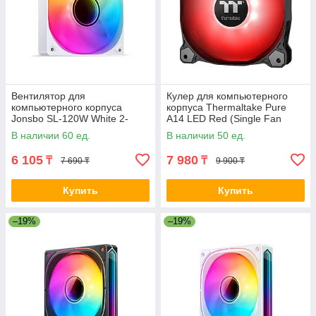
Вентилятор для
Кулер для компьютерного
компьютерного корпуса
корпуса Thermaltake Pure
Jonsbo SL-120W White 2-
A14 LED Red (Single Fan
021790
Pack) 2-008427 CL-F110-
В наличии 60 ед.
В наличии 50 ед.
PL14RE-A
6 105
7 980
₸
₸
7 690 ₸
9 900 ₸
Купить
Купить
–19%
–19%