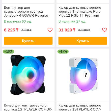
Вентилятор для
Кулер для компьютерного
компьютерного корпуса
корпуса Thermaltake Pure
Jonsbo FR-505WR Reverse
Plus 12 RGB TT Premium
White 2-032391 FR-505WR
Edition (3-Fan Pack) 2-008548
В наличии 60 ед.
В наличии 27 ед.
White
6 225
31 029
₸
₸
7 690 ₸
37 900 ₸
Купить
Купить
–18%
–17%
Кулер для компьютерного
Кулер для компьютерного
корпуса 1STPLAYER CC7-BK-
корпуса 1STPLAYER CC7-