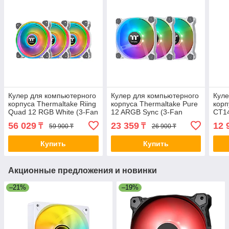
Кулер для компьютерного
Кулер для компьютерного
Куле
корпуса Thermaltake Riing
корпуса Thermaltake Pure
корп
Quad 12 RGB White (3-Fan
12 ARGB Sync (3-Fan
CT14
Pack) 2-009545 CL-F100-
Pack) White 2-008557 CL-
pack
56 029
23 359
12 
₸
₸
59 900 ₸
26 900 ₸
PL12SW-A
F127-PL12SW-A
PL1
Купить
Купить
Акционные предложения и новинки
–21%
–19%